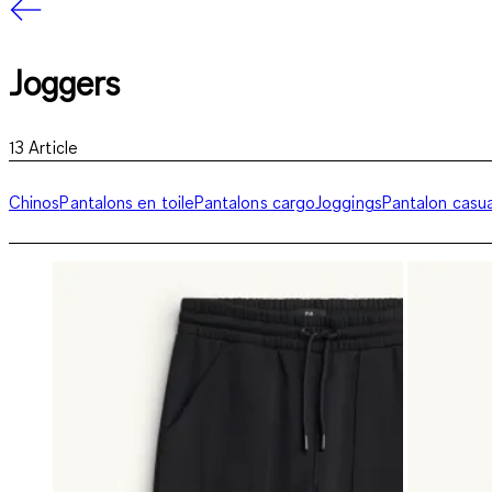
Joggers
13
Article
Chinos
Pantalons en toile
Pantalons cargo
Joggings
Pantalon casua