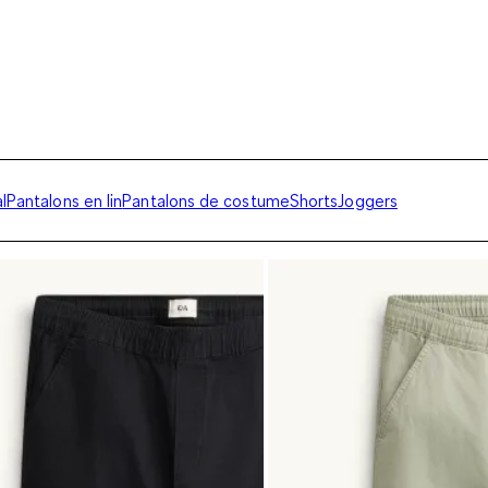
l
Pantalons en lin
Pantalons de costume
Shorts
Joggers