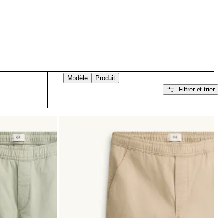
Modèle
Produit
Filtrer et trier
Balayez vers la droite