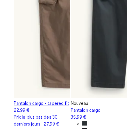
Pantalon cargo - tapered fit
Nouveau
22,99 €
Pantalon cargo
Prix le plus bas des 30
35,99 €
derniers jours :
27,99 €