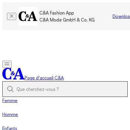
C&A Fashion App
Downloa
C&A Mode GmbH & Co. KG
Seulement pour une courte durée : Les membres cumulent le
double de points!
Se connecter
Page d’accueil C&A
Femme
Homme
Enfants