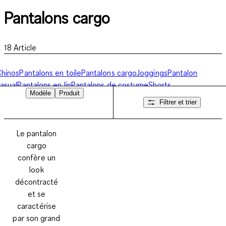
Pantalons cargo
18
Article
hinos
Pantalons en toile
Pantalons cargo
Joggings
Pantalon
asual
Pantalons en lin
Pantalons de costume
Shorts
Modèle
Produit
Filtrer et trier
Le pantalon
cargo
confère un
look
décontracté
et se
caractérise
par son grand