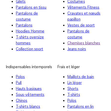
Gilets
Costumes
Pantalons en tissu
Vêtements Fitness
Pantalons de
Cravates et nœuds
costume
papillon
Pantalons
Vestes de sport
Hoodies Homme
Pantalons de
T-shirts oversize
costume
hommes
Chemises blanches
Collection sport
Jeans noirs
Indispensables intemporels
Frais et léger
Polos
Maillots de bain
Pull
Lin léger
Hauts basiques
Shorts
Sous-vêtements
T-shirts
Chinos
Polos
T-shirts blancs
Pantalons en lin