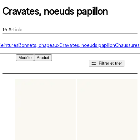
Cravates, noeuds papillon
16
Article
eintures
Bonnets, chapeaux
Cravates, noeuds papillon
Chaussures
Modèle
Produit
Filtrer et trier