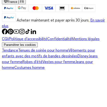
France | FR
pour homme. Trouvez maintenant vos accessoires préférés.
Un mélange de denim, de laine et de soie : découvrez les
chaussures à lacets et les mocassins confortables sur notre e-
Acheter maintenant et payer après 30 jours.
En savoir
shop !
plus
CGV
Politique d’accessibilité
Confidentialité
Mentions légales
Paramétrer les cookies
Tendance
Tenues de soirée pour homme
Vêtements pour
enfants avec des motifs de bandes dessinées
Disney
Jeans
pour femme
Robes d'été
Vestes pour femme
Jeans pour
homme
Costumes homme