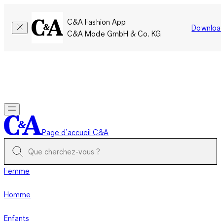
C&A Fashion App
Downloa
C&A Mode GmbH & Co. KG
Seulement pour une courte durée : Les membres cumulent le
double de points!
Se connecter
Page d’accueil C&A
Femme
Homme
Enfants