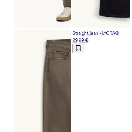
Straight jean - LYCRA®
29,99 €