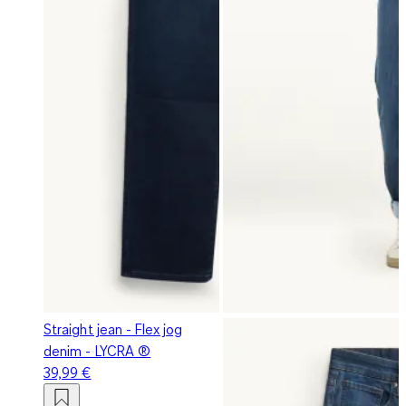
Straight jean - Flex jog
denim - LYCRA ®
39,99 €