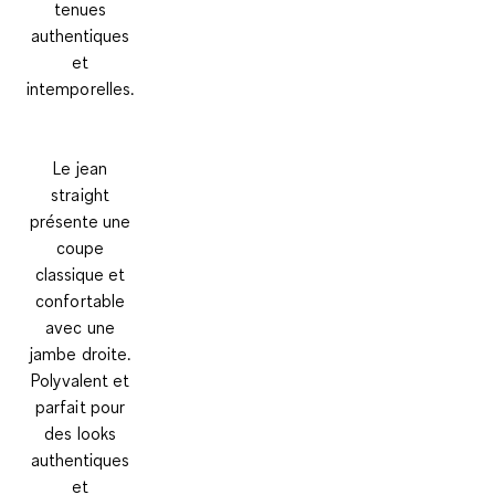
tenues
authentiques
et
intemporelles.
Le jean
straight
présente une
coupe
classique et
confortable
avec une
jambe droite.
Polyvalent et
parfait pour
des looks
authentiques
et