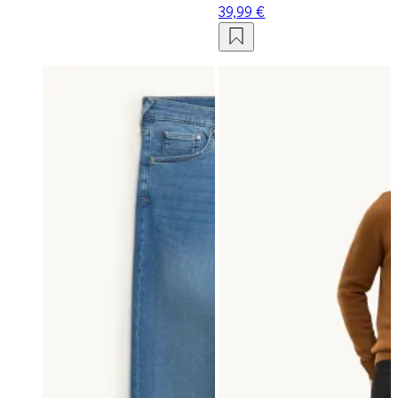
39,99 €