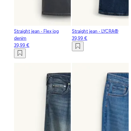
Straight jean - Flex jog
Straight jean - LYCRA®
denim
39,99 €
39,99 €