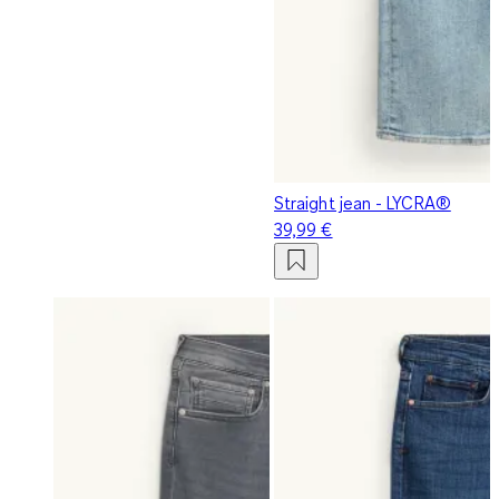
Straight jean - LYCRA®
39,99 €