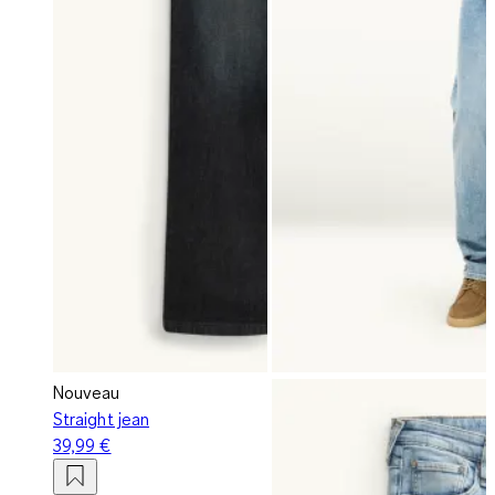
Nouveau
Straight jean
39,99 €