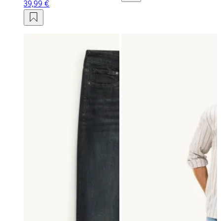
39,99 €