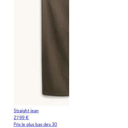
Straight jean
27,99 €
Prix le plus bas des 30