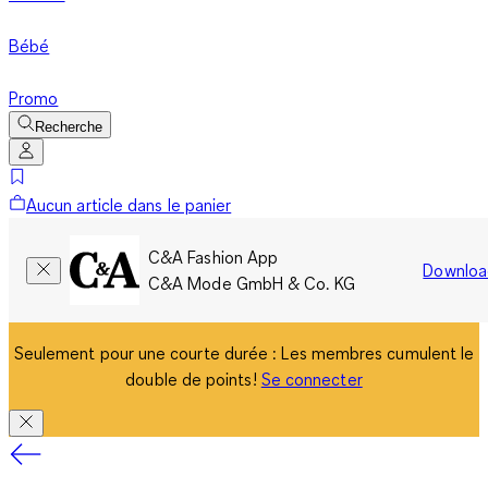
Bébé
Promo
Recherche
Aucun article dans le panier
C&A Fashion App
Downloa
C&A Mode GmbH & Co. KG
Seulement pour une courte durée : Les membres cumulent le
double de points!
Se connecter