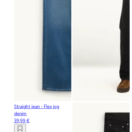
Straight jean - Flex jog
denim
39,99 €