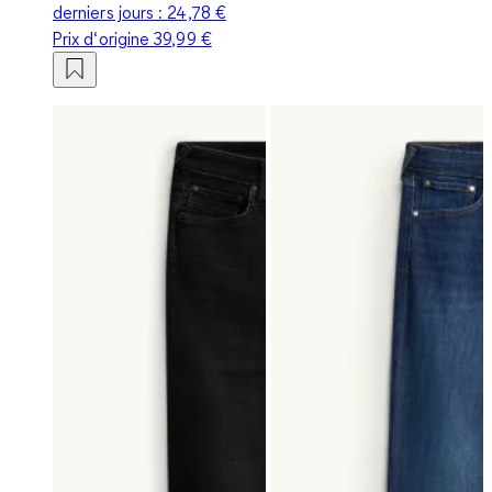
derniers jours :
24,78 €
Prix d‘origine
39,99 €