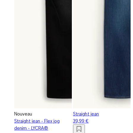
Nouveau
Straight jean
Straight jean - Flex jog
39,99 €
denim - LYCRA®