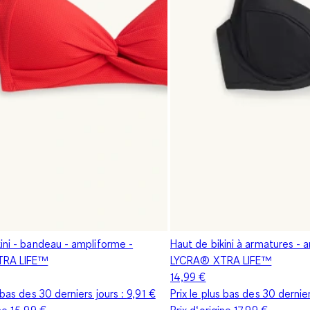
ini - bandeau - ampliforme -
Haut de bikini à armatures - 
TRA LIFE™
LYCRA® XTRA LIFE™
14,99 €
s bas des 30 derniers jours :
9,91 €
Prix le plus bas des 30 dernier
ine
15,99 €
Prix d‘origine
17,99 €