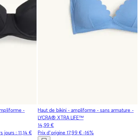
ampliforme -
Haut de bikini - ampliforme - sans armature -
LYCRA® XTRA LIFE™
14,99 €
s jours :
11,14 €
Prix d‘origine
17,99 €
-16%