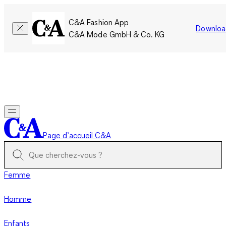
C&A Fashion App
Downloa
C&A Mode GmbH & Co. KG
Seulement pour une courte durée : Les membres cumulent le
double de points!
Se connecter
Page d’accueil C&A
Femme
Homme
Enfants