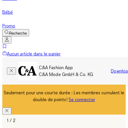
Bébé
Promo
Recherche
Aucun article dans le panier
C&A Fashion App
Downloa
C&A Mode GmbH & Co. KG
Seulement pour une courte durée : Les membres cumulent le
double de points!
Se connecter
1 / 2