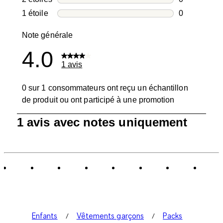
0 avis avec 2
1 étoile
étoiles
0
0 avis avec 1
Note générale
4.0
1 avis
0 sur 1 consommateurs ont reçu un échantillon
de produit ou ont participé à une promotion
1
1 avis avec notes uniquement
à
0
sur
1
avis.
Enfants
Vêtements garçons
Packs