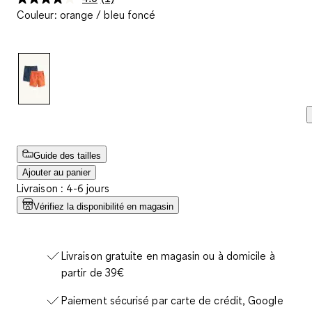
Lire
Couleur
:
orange / bleu foncé
1
avis.
Lien
sur
la
même
page.
Guide des tailles
Ajouter au panier
Livraison : 4-6 jours
Vérifiez la disponibilité en magasin
Livraison gratuite en magasin ou à domicile à
partir de 39€
Paiement sécurisé par carte de crédit, Google