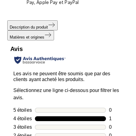
Pay, Apple Pay et PayPal
Description du produit
Matières et origines
Avis
Les avis ne peuvent être soumis que par des
clients ayant acheté les produits.
Sélectionnez une ligne ci-dessous pour filtrer les
avis.
5 étoiles
étoiles
0
0 avis avec 5
4 étoiles
étoiles
1
1 avis avec 4
3 étoiles
étoiles
0
0 avis avec 3
2 étoiles
étoiles
0