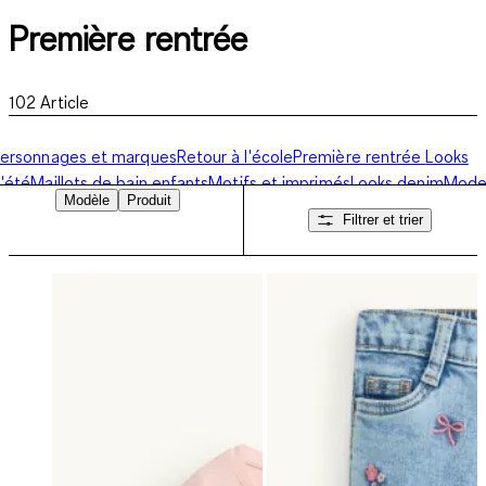
Première rentrée
102
Article
ersonnages et marques
Retour à l'école
Première rentrée
Looks
'été
Maillots de bain enfants
Motifs et imprimés
Looks denim
Mod
Modèle
Produit
nfant festive
Filtrer et trier