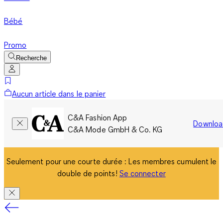
Bébé
Promo
Recherche
Aucun article dans le panier
C&A Fashion App
Downloa
C&A Mode GmbH & Co. KG
Seulement pour une courte durée : Les membres cumulent le
double de points!
Se connecter