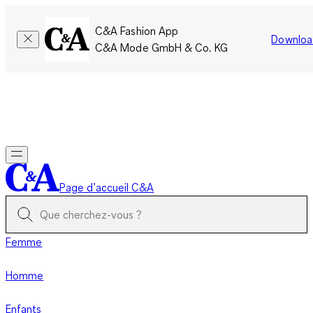
C&A Fashion App
Downloa
C&A Mode GmbH & Co. KG
Seulement pour une courte durée : Les membres cumulent le
double de points!
Se connecter
Page d’accueil C&A
Femme
Homme
Enfants