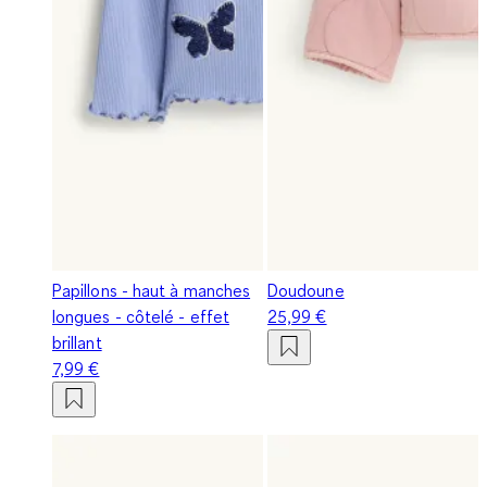
Papillons - haut à manches
Doudoune
longues - côtelé - effet
25,99 €
brillant
7,99 €