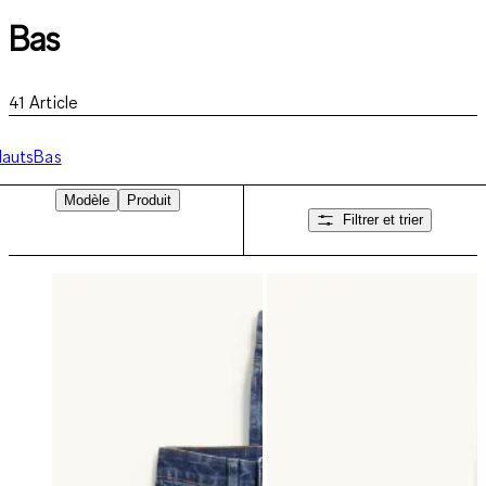
Bas
41
Article
auts
Bas
Modèle
Produit
Filtrer et trier