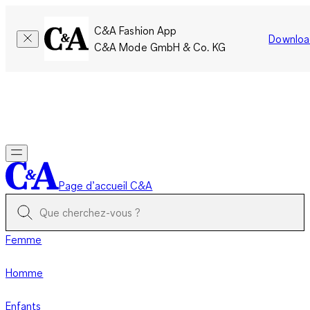
C&A Fashion App
Downloa
C&A Mode GmbH & Co. KG
Seulement pour une courte durée : Les membres cumulent le
double de points!
Se connecter
Page d’accueil C&A
Femme
Homme
Enfants