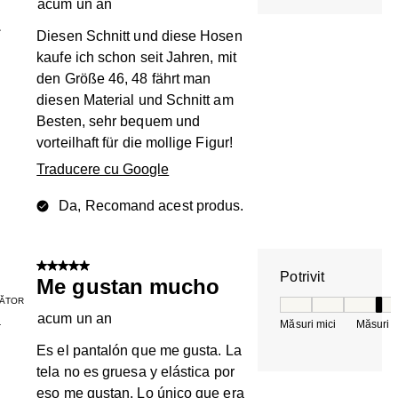
acum un an
1
Diesen Schnitt und diese Hosen
kaufe ich schon seit Jahren, mit
den Größe 46, 48 fährt man
diesen Material und Schnitt am
Besten, sehr bequem und
vorteilhaft für die mollige Figur!
Traducere cu Google
Da, Recomand acest produs.
5 din 5 stele.
Potrivit
Me gustan mucho
ĂTOR
Potrivit, 4 din 5, 
acum un an
Măsuri mici
Măsuri m
T
Es el pantalón que me gusta. La
tela no es gruesa y elástica por
eso me gustan. Lo único que era