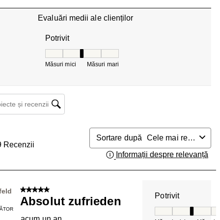
2 recenzii cu 1 stea.
Evaluări medii ale clienților
Potrivit
Potrivit, 3.142857142857143 din 5, unde 1 este eg
Măsuri mici
Măsuri mari
ecte și recenzii căutați regiunea
Sortare după
Cele mai relevante
9
Recenzii
Informații despre relevanță
Afi
5 din 5 stele.
feld
Potrivit
Absolut zufrieden
ĂTOR
Potrivit, 3 din 5, 
acum un an