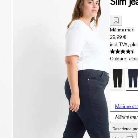
Slim je
Mărimi mari
29,99 €
incl. TVA, plu
Culoare
:
alba
Mărime st
Mărimi mar
Descrierea pr