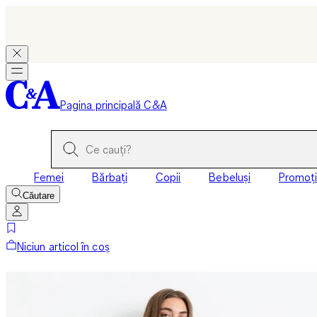
Pagina principală C&A
Femei
Bărbați
Copii
Bebeluși
Promoți
Căutare
Niciun articol în coș