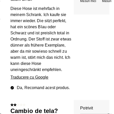
Măsuri mici
Măsuri m
T
Diese Hose ist mehrfach in
meinem Schrank. Ich kaufe sie
1
immer wieder. Die sitzt perfekt,
hat ein scönes Blau oder
Schwarz und ist preislich total in
Ordnung. Der Stoff ist zwar etwas
dünner als frühere Exemplare,
aber da mir sowieso schnell zu
warm ist, stört mich das nicht. Ich
kann diese Hose
uneingeschränkt empfehlen.
Traducere cu Google
Da, Recomand acest produs.
2 din 5 stele.
Potrivit
Cambio de tela?