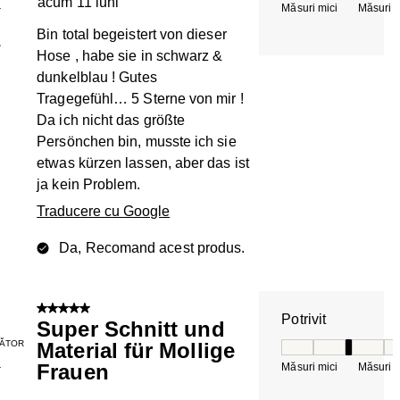
acum 11 luni
Măsuri mici
Măsuri m
T
Bin total begeistert von dieser
1
Hose , habe sie in schwarz &
dunkelblau ! Gutes
Tragegefühl… 5 Sterne von mir !
Da ich nicht das größte
Persönchen bin, musste ich sie
etwas kürzen lassen, aber das ist
ja kein Problem.
Traducere cu Google
Da, Recomand acest produs.
5 din 5 stele.
Potrivit
Super Schnitt und
ĂTOR
Material für Mollige
Potrivit, 3 din 5, 
Frauen
Măsuri mici
Măsuri m
T