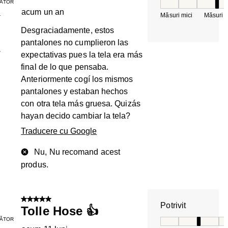
ĂTOR
Potrivit, 4 din 5, 
acum un an
Măsuri mici
Măsuri m
T
Desgraciadamente, estos
pantalones no cumplieron las
1
expectativas pues la tela era más
final de lo que pensaba.
Anteriormente cogí los mismos
pantalones y estaban hechos
con otra tela más gruesa. Quizás
hayan decido cambiar la tela?
Traducere cu Google
Nu, Nu recomand acest
produs.
5 din 5 stele.
Potrivit
Tolle Hose 👍
ĂTOR
Potrivit, 3 din 5, 