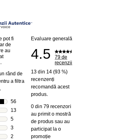
i
 pot fi
Evaluare generală
ar de
4.5
are au
at
79 de
.
recenzii
13 din 14 (93 %)
 un rând de
recenzenți
tru a filtra
recomandă acest
.
produs.
le
56
0 din 79 recenzori
56 recenzii cu 5 stele.
le
13
au primit o mostră
13 recenzii cu 4 stele.
le
5
de produs sau au
5 recenzii cu 3 stele.
le
3
participat la o
3 recenzii cu 2 stele.
e
2
promoție