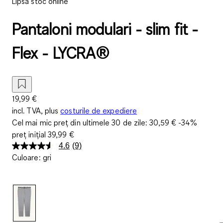
Lipsă stoc online
Pantaloni modulari - slim fit -
Flex - LYCRA®
19,99 €
incl. TVA, plus
costurile de expediere
Cel mai mic preț din ultimele 30 de zile:
30,59 €
-34%
preț inițial
39,99 €
4.6
(9)
Citiți
Culoare
:
gri
9
de
recenzii.
Același
link
de
pagină.