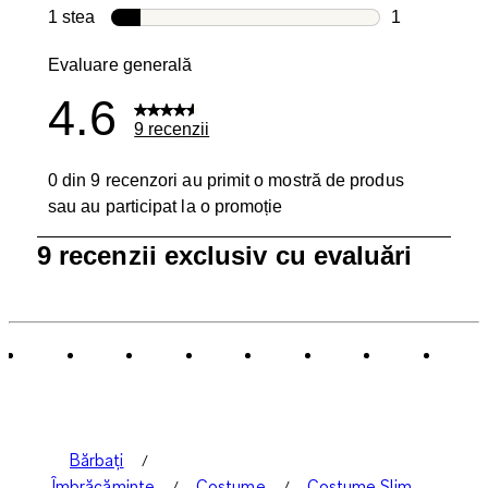
0 recenzii cu
1 stea
stele
1
1 recenzie c
Evaluare generală
4.6
9 recenzii
0 din 9 recenzori au primit o mostră de produs
sau au participat la o promoție
1
9 recenzii exclusiv cu evaluări
până
la
0
din
9
Recenzii.
Bărbați
Îmbrăcăminte
Costume
Costume Slim