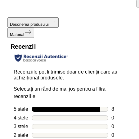
Descrierea produsului
Material
Recenzii
Recenziile pot fi trimise doar de clienții care au
achiziționat produsele.
Selectați un rând de mai jos pentru a filtra
recenziile.
5 stele
stele
8
8 recenzii cu
4 stele
stele
0
0 recenzii cu
3 stele
stele
0
0 recenzii cu
2 stele
stele
0