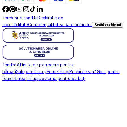
Termeni și condiții
Declarație de
accesibilitate
Confidențialitatea datelor
Imprint
Setări cookie-uri
Tendință
Ținute de petrecere pentru
bărbați
Salopete
Disney
Femei Blugi
Rochii de vară
Geci pentru
femei
Bărbați Blugi
Costume pentru bărbați