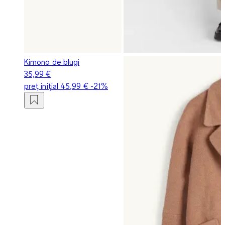
Kimono de blugi
35,99 €
preț inițial
45,99 €
-21%