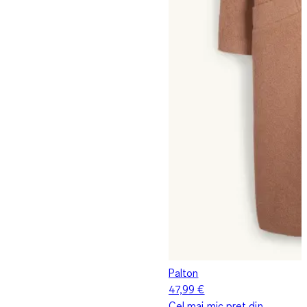
Palton
47,99 €
Cel mai mic preț din