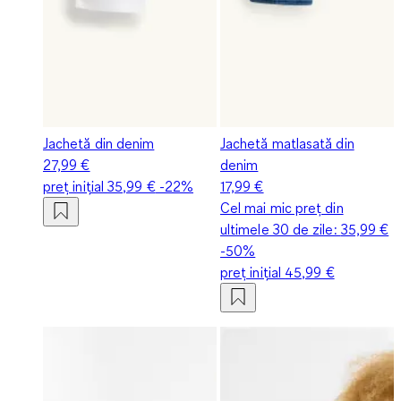
Jachetă din denim
Jachetă matlasată din
27,99 €
denim
preț inițial
35,99 €
-22%
17,99 €
Cel mai mic preț din
ultimele 30 de zile:
35,99 €
-50%
preț inițial
45,99 €