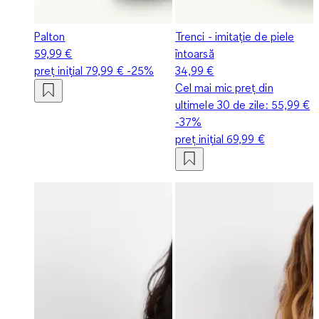
Palton
Trenci - imitație de piele
59,99 €
întoarsă
preț inițial
79,99 €
-25%
34,99 €
Cel mai mic preț din
ultimele 30 de zile:
55,99 €
-37%
preț inițial
69,99 €