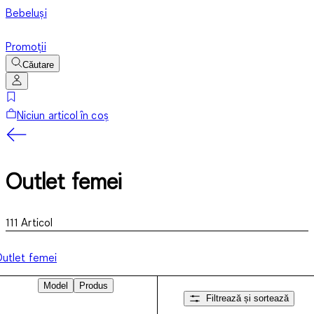
Bebeluși
Promoții
Căutare
Niciun articol în coș
Outlet femei
111
Articol
utlet femei
Model
Produs
Filtrează și sortează