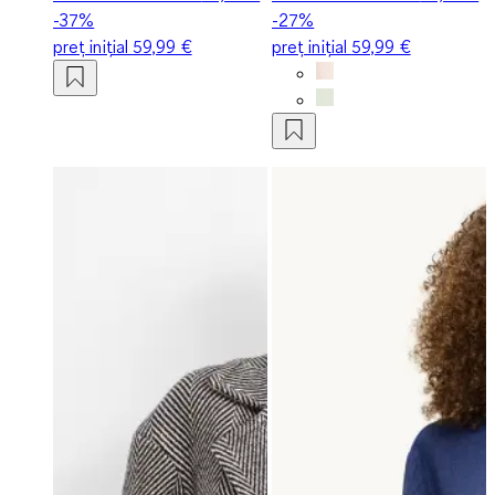
-37%
-27%
preț inițial
59,99 €
preț inițial
59,99 €