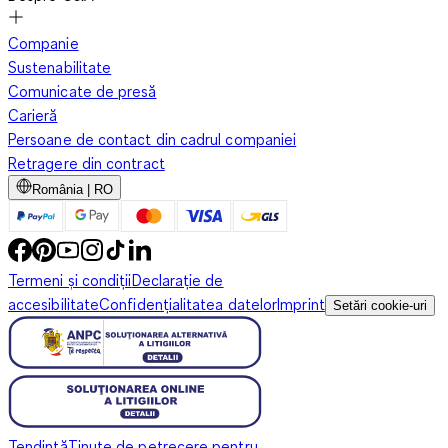
Companie
Sustenabilitate
Comunicate de presă
Carieră
Persoane de contact din cadrul companiei
Retragere din contract
România | RO
Termeni și condiții
Declarație de
accesibilitate
Confidențialitatea datelor
Imprint
Setări cookie-uri
Tendință
Ținute de petrecere pentru