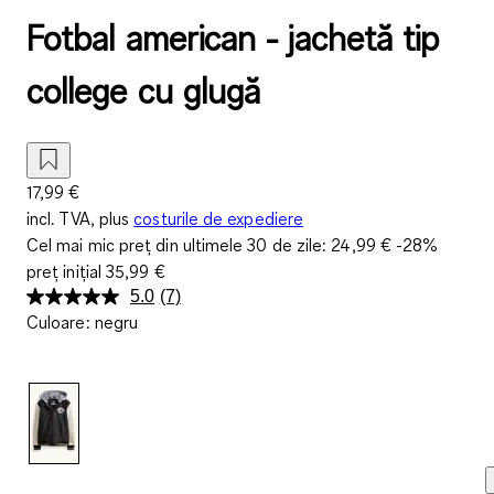
Fotbal american - jachetă tip
college cu glugă
17,99 €
incl. TVA, plus
costurile de expediere
Cel mai mic preț din ultimele 30 de zile:
24,99 €
-28%
preț inițial
35,99 €
5.0
(7)
Citiți
Culoare
:
negru
7
de
recenzii.
Același
link
de
pagină.