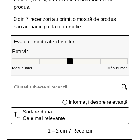
produs.
0 din 7 recenzori au primit o mostră de produs
sau au participat la o promoție
Evaluări medii ale clienților
Potrivit
Potrivit, 3 din 5, unde 1 este egal cu Măsuri mici și 5 est
Măsuri mici
Măsuri mari
Căutați subiecte și recenzii căutați regiunea
Informații despre relevanță
Afișar
Sortare după
Cele mai relevante
1
1
–
2 din 7
Recenzii
până