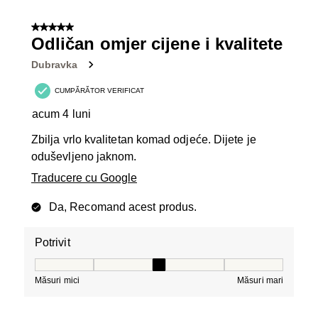
la
2
5 din 5 stele.
din
Odličan omjer cijene i kvalitete
7
Dubravka
Recenzii.
CUMPĂRĂTOR VERIFICAT
acum 4 luni
Zbilja vrlo kvalitetan komad odjeće. Dijete je
oduševljeno jaknom.
Traducere cu Google
Da, Recomand acest produs.
Potrivit
Potrivit, 3 din 5, unde 1 este egal cu Măsuri mici și 5 es
Măsuri mici
Măsuri mari