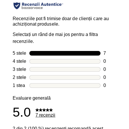
Recenziile pot fi trimise doar de clienții care au
achiziționat produsele.
Selectați un rând de mai jos pentru a filtra
recenziile.
5 stele
stele
7
7 recenzii cu
4 stele
stele
0
0 recenzii cu
3 stele
stele
0
0 recenzii cu
2 stele
stele
0
0 recenzii cu
1 stea
stele
0
0 recenzii cu
Evaluare generală
5.0
7 recenzii
2 din 2 (100 %) recenzenți recomandă acest