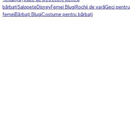
bărbați
Salopete
Disney
Femei Blugi
Rochii de vară
Geci pentru
femei
Bărbați Blugi
Costume pentru bărbați