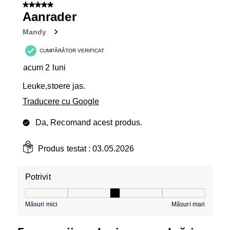
5 din 5 stele.
Aanrader
Mandy
CUMPĂRĂTOR VERIFICAT
acum 2 luni
Leuke,stoere jas.
Traducere cu Google
Da, Recomand acest produs.
Produs testat :
03.05.2026
Potrivit
Potrivit, 3 din 5, unde 1 este egal cu Măsuri mici și 5 es
Măsuri mici
Măsuri mari