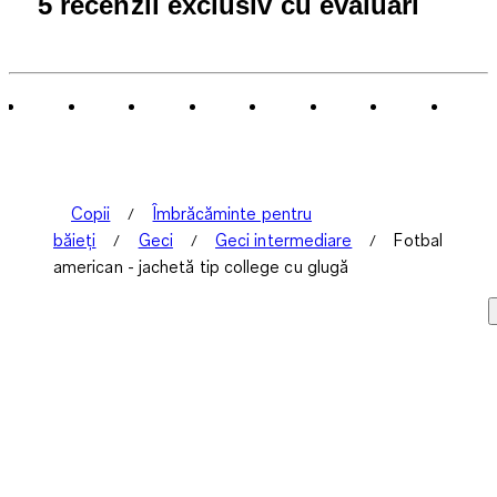
5 recenzii exclusiv cu evaluări
Copii
Îmbrăcăminte pentru
băieți
Geci
Geci intermediare
Fotbal
american - jachetă tip college cu glugă