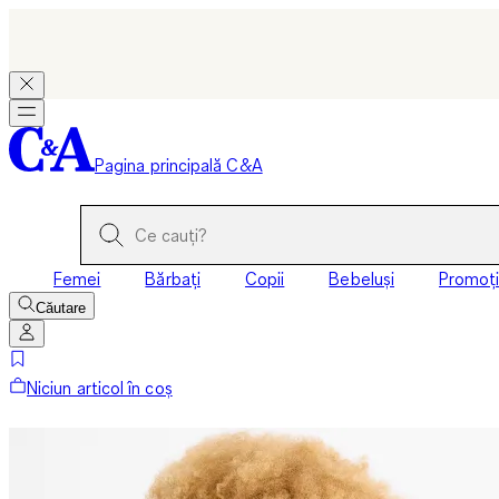
Pagina principală C&A
Femei
Bărbați
Copii
Bebeluși
Promoți
Căutare
Niciun articol în coș