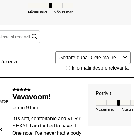
Potrivit, 3 din 5, unde 1 este egal cu Măsuri mici 
Măsuri mici
Măsuri mari
ecte și recenzii căutați regiunea
Sortare după
Cele mai relevante
Recenzii
Informații despre relevanță
Afi
5 din 5 stele.
Potrivit
Vavavoom!
ĂTOR
Potrivit, 3 din 5, 
acum 9 luni
Măsuri mici
Măsuri m
T
It is soft, comfortable and VERY
SEXY!! I am thrilled to have it.
8
One note: I've never had a body