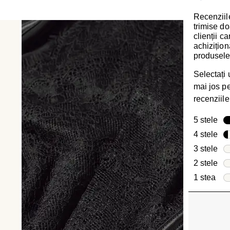
Recenziile
trimise do
clienții c
achizițion
produsele
Selectați
mai jos pen
recenziile
5 stele
ste
4 stele
ste
3 stele
ste
2 stele
ste
1 stea
stel