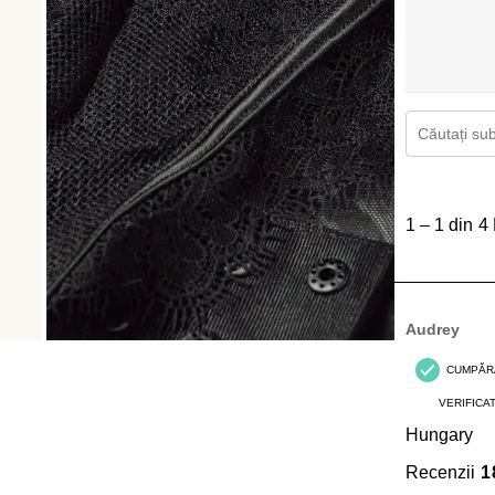
Căutați subi
1
până
1
–
1 din 4
la
1
din
4
Audrey
Recenzii.
CUMPĂR
VERIFICA
Hungary
Recenzii
1