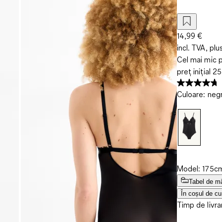
14,99 €
incl. TVA, plu
Cel mai mic p
preț inițial
25
Culoare
:
neg
Model: 175cm
Tabel de m
În coșul de cu
Timp de livra