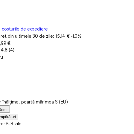
s
costurile de expediere
reț din ultimele 30 de zile:
15,14 €
-1.0%
,99 €
4.8
(4)
Citiți
ru
4
de
recenzii.
Același
link
de
pagină.
 înălțime, poartă mărimea S (EU)
ărimi
mpărături
re: 5-8 zile