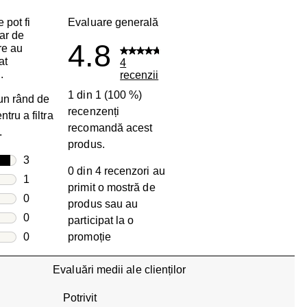
 pot fi
Evaluare generală
ar de
4.8
are au
at
4
.
recenzii
1 din 1 (100 %)
 un rând de
recenzenți
tru a filtra
recomandă acest
.
produs.
le
3
0 din 4 recenzori au
3 recenzii cu 5 stele.
le
1
primit o mostră de
1 recenzie cu 4 stele.
le
0
produs sau au
0 recenzii cu 3 stele.
le
0
participat la o
0 recenzii cu 2 stele.
e
0
promoție
0 recenzii cu 1 stea.
Evaluări medii ale clienților
Potrivit