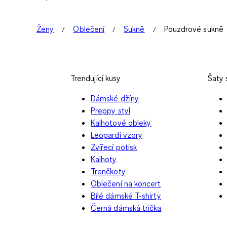
Ženy
Oblečení
Sukně
Pouzdrové sukně
Trendující kusy
Šaty
Dámské džíny
Preppy styl
Kalhotové obleky
Leopardí vzory
Zvířecí potisk
Kalhoty
Trenčkoty
Oblečení na koncert
Bílé dámské T-shirty
Černá dámská trička