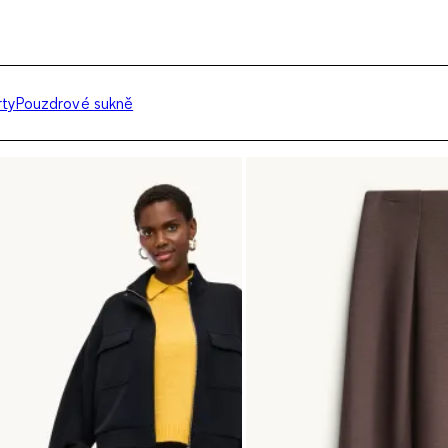
rty
Pouzdrové sukně