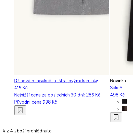
Džínová minisukně se štrasovými kamínky
Novinka
415 Kč
Sukně
Nejnižší cena za posledních 30 dní:
286 Kč
498 Kč
Původní cena
998 Kč
4 z 4 zboží prohlédnuto