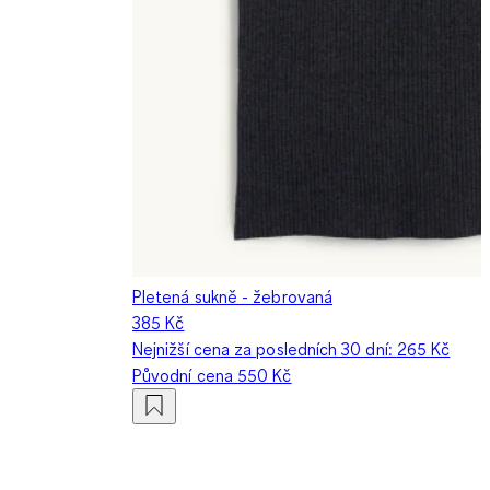
Pletená sukně - žebrovaná
385 Kč
Nejnižší cena za posledních 30 dní:
265 Kč
Původní cena
550 Kč