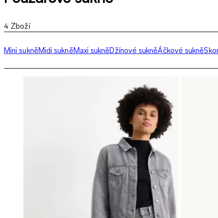
4
Zboží
Mini sukně
Midi sukně
Maxi sukně
Džínové sukně
Áčkové sukně
Sko