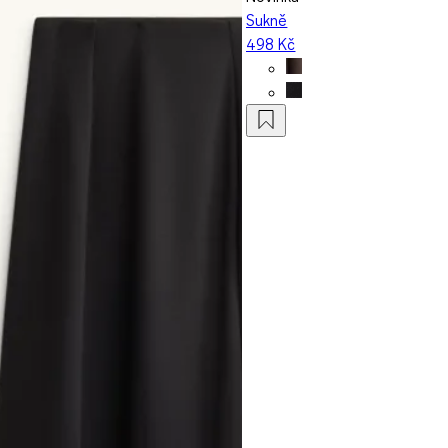
Sukně
498 Kč