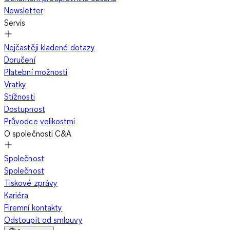
Newsletter
Servis
Nejčastěji kladené dotazy
Doručení
Platební možnosti
Vratky
Stížnosti
Dostupnost
Průvodce velikostmi
O společnosti C&A
Společnost
Společnost
Tiskové zprávy
Kariéra
Firemní kontakty
Odstoupit od smlouvy