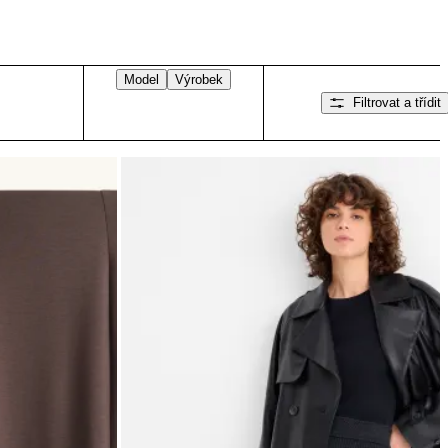
Model
Výrobek
Filtrovat a třídit
Přejeďte doprava