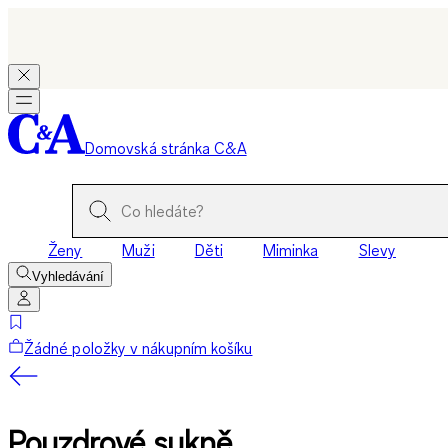
Domovská stránka C&A
Ženy
Muži
Děti
Miminka
Slevy
Vyhledávání
Žádné položky v nákupním košíku
Pouzdrové sukně