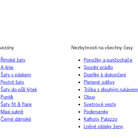
 sezóny
Nezbytnosti na všechny časy
Římské šaty
Ponožky a punčocháče
A-linie
Spodní prádlo
Šaty s páskem
Dopňky k dokončení
Pestré šaty
Pletené oděvy
Šaty do půli lýtek
Trička s dlouhým rukávem
Puntík
Obuv
Šaty fit & flare
Svetrové vesty
Maxi sukně
Podprsenky
Černé dámské
Kalhoty Palazzo
Lněné obleky ženy