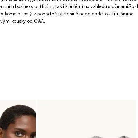
antním business outfitům, tak i k ležérnímu vzhledu s džínami.Roz
ro komplet celý v pohodlné pletenině nebo dodej outfitu šmrnc
ovými kousky od C&A.