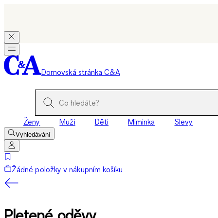
Domovská stránka C&A
Ženy
Muži
Děti
Miminka
Slevy
Vyhledávání
Žádné položky v nákupním košíku
Pletené oděvy