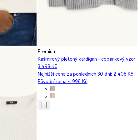
Premium
Kašmírový pletený kardigan - copánkový vzor
3 498 Kč
Nejnižší cena za posledních 30 dní:
2 408 Kč
Původní cena
4 998 Kč