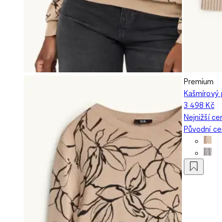
Premium
Kašmírový 
3 498 Kč
Nejnižší ce
Původní c