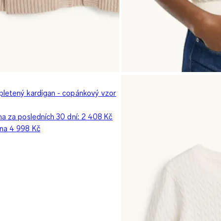
pletený kardigan - copánkový vzor
na za posledních 30 dní:
2 408 Kč
ena
4 998 Kč