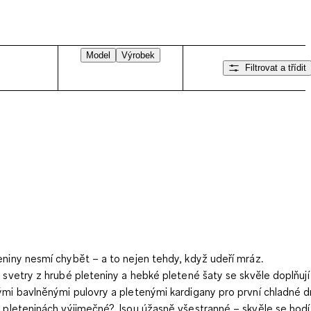
Model
Výrobek
Filtrovat a třídit
eniny nesmí chybět – a to nejen tehdy, když udeří mráz.
é svetry z hrubé pleteniny a hebké pletené šaty se skvěle doplňují
ými bavlněnými pulovry a pletenými kardigany pro první chladné d
a pleteninách výjimečné? Jsou úžasně všestranné – skvěle se hodí 