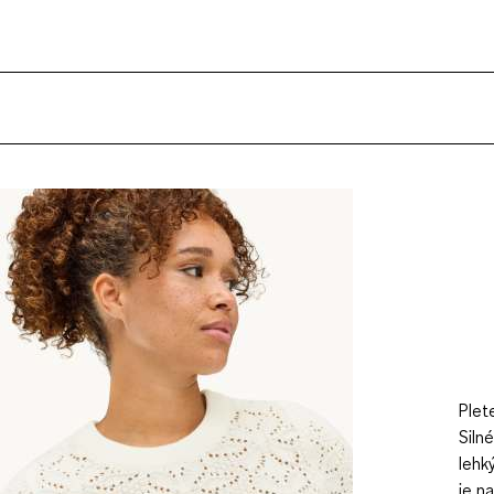
Plet
Siln
lehk
je n