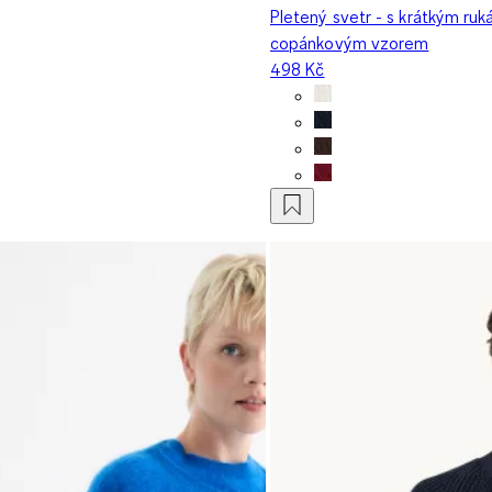
Pletený svetr - s krátkým ruk
copánkovým vzorem
498 Kč