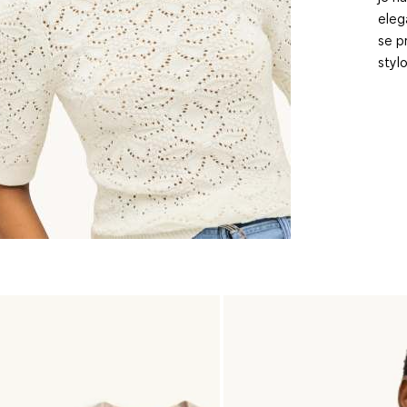
eleg
se p
styl