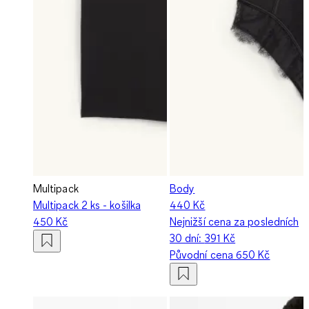
Multipack
Body
Multipack 2 ks - košilka
440 Kč
450 Kč
Nejnižší cena za posledních
30 dní:
391 Kč
Původní cena
650 Kč