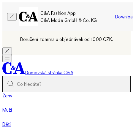
C&A Fashion App
Downloa
C&A Mode GmbH & Co. KG
Doručení zdarma u objednávek od 1000 CZK.
Domovská stránka C&A
Ženy
Muži
Děti