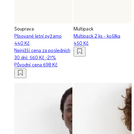
Souprava
Multipack
Plisované letní pyžamo
Multipack 2 ks - košilka
440 Kč
450 Kč
Nejnižší cena za posledních
30 dní:
560 Kč
-21%
Původní cena
698 Kč