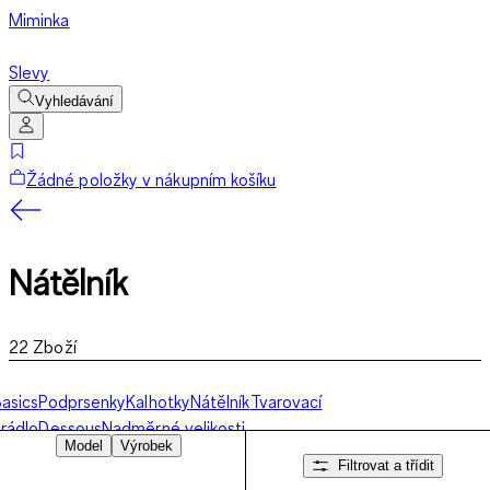
Miminka
Slevy
Vyhledávání
Žádné položky v nákupním košíku
Nátělník
22
Zboží
asics
Podprsenky
Kalhotky
Nátělník
Tvarovací
rádlo
Dessous
Nadměrné velikosti
Model
Výrobek
Filtrovat a třídit