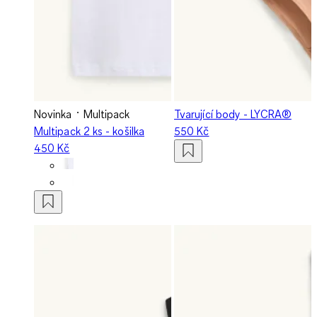
Novinka
Multipack
Tvarující body - LYCRA®
Multipack 2 ks - košilka
550 Kč
450 Kč