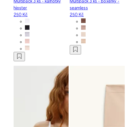
Multipack 3 ks - kalhotky
Multipack 3 ks - boxerky -
hipster
seamless
250 Kč
250 Kč