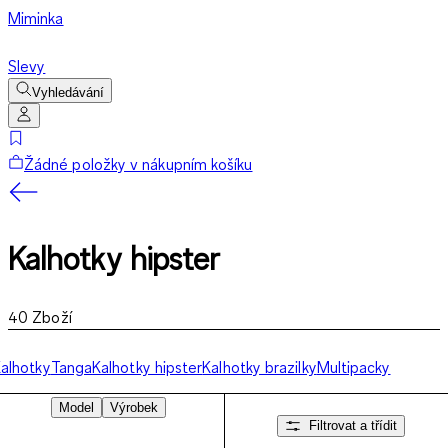
Miminka
Slevy
Vyhledávání
Žádné položky v nákupním košíku
Kalhotky hipster
40
Zboží
alhotky
Tanga
Kalhotky hipster
Kalhotky brazilky
Multipacky
Model
Výrobek
Filtrovat a třídit