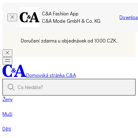
C&A Fashion App
Downloa
C&A Mode GmbH & Co. KG
Doručení zdarma u objednávek od 1000 CZK.
Domovská stránka C&A
Ženy
Muži
Děti