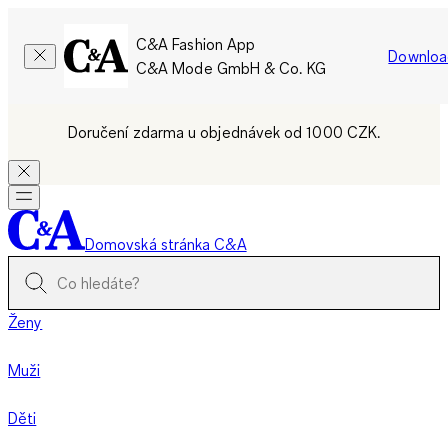
C&A Fashion App
Downloa
C&A Mode GmbH & Co. KG
Doručení zdarma u objednávek od 1000 CZK.
Domovská stránka C&A
Ženy
Muži
Děti