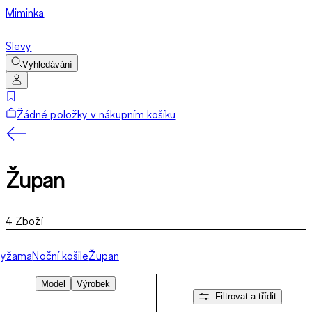
Miminka
Slevy
Vyhledávání
Žádné položky v nákupním košíku
Župan
4
Zboží
Pyžama
Noční košile
Župan
Model
Výrobek
Filtrovat a třídit