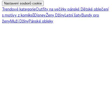
poskytují větší pohodlí během odpočinku. Kratší varianty
Nastavení souborů cookie
mohou být vhodné pro ženy, které dávají přednost lehčímu a
Trendové kategorie
Outfity na večírky pánské
Dětské oblečení
volnějšímu stylu.Praktické možnosti výběru dámských županů:
s motivy z komiksů
Disney
Ženy Džíny
Letní šaty
Bundy pro
ženy
Muži Džíny
Pánské obleky
froté župan po koupeli nebo sprše
župan s kapucí pro pohodlný domácí styl
lehký župan pro teplejší období
delší župan pro maximální pohodlí při odpočinku
župan s páskem pro snadné přizpůsobení
jednoduchý model jako doplněk k pyžamu nebo noční
košili
Při kombinování županu s domácím oblečením je vhodné
myslet na celkový styl. Jednobarevné modely lze snadno sladit
s různými pyžamy, zatímco výraznější vzory mohou vytvořit
zajímavější domácí outfit. Dámské župany jsou také praktickým
dárkem, protože se jedná o univerzální kousek vhodný pro