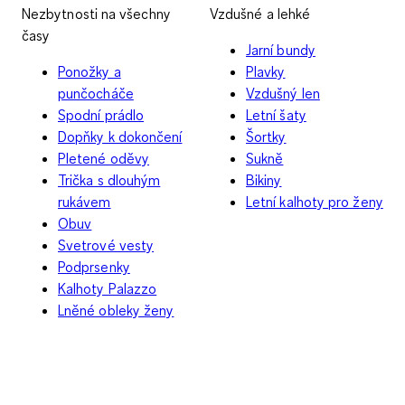
Nezbytnosti na všechny
Vzdušné a lehké
časy
Jarní bundy
Ponožky a
Plavky
punčocháče
Vzdušný len
Spodní prádlo
Letní šaty
Dopňky k dokončení
Šortky
Pletené oděvy
Sukně
Trička s dlouhým
Bikiny
rukávem
Letní kalhoty pro ženy
Obuv
Svetrové vesty
Podprsenky
Kalhoty Palazzo
Lněné obleky ženy