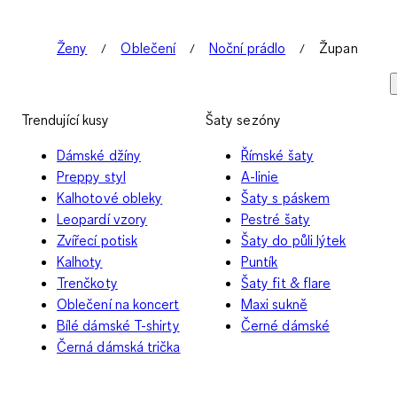
Ženy
Oblečení
Noční prádlo
Župan
Trendující kusy
Šaty sezóny
Dámské džíny
Římské šaty
Preppy styl
A-linie
Kalhotové obleky
Šaty s páskem
Leopardí vzory
Pestré šaty
Zvířecí potisk
Šaty do půli lýtek
Kalhoty
Puntík
Trenčkoty
Šaty fit & flare
Oblečení na koncert
Maxi sukně
Bílé dámské T-shirty
Černé dámské
Černá dámská trička