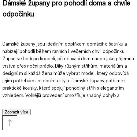
Dámské župany pro pohodlí doma a chvíle
odpočinku
Dámské župany jsou ideálním doplňkem domácího šatníku a
nabízejí pohodlí během ranních i večerních chvil odpočinku.
Župan se hodí po koupeli, při relaxaci doma nebo jako příjemná
vrstva přes noční prádlo. Díky různým střihům, materiálům a
designům si každá žena může vybrat model, který odpovídá
jejím potřebám i osobnímu stylu. Dámské župany patří mezi
praktické kousky, které spojují pohodlný střih s elegantním
vzhledem. Volnější provedení umožňuje snadný pohyb a
vytváří příjemný pocit při nošení doma. Župan lze využít
během celého roku a snadno jej kombinovat s dalším domácím
Zobrazit více
oblečením, například s pyžamem nebo noční košilí. Při výběru
županu hraje důležitou roli materiál. Hebké a měkké materiály
jsou oblíbené pro každodenní pohodlí, zatímco froté župany