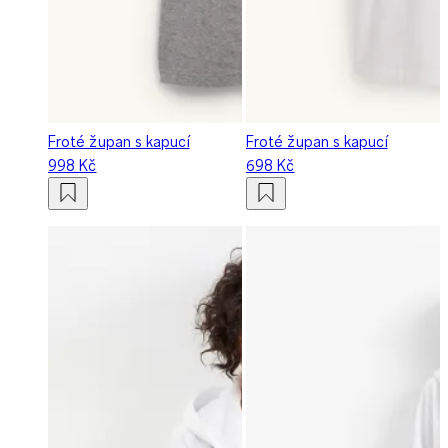
Froté župan s kapucí
Froté župan s kapucí
998 Kč
698 Kč