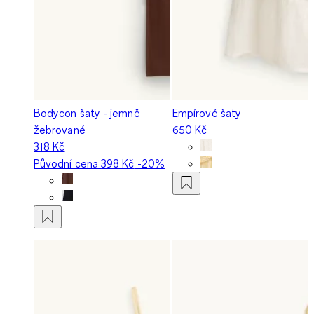
Bodycon šaty - jemně
Empírové šaty
žebrované
650 Kč
318 Kč
Původní cena
398 Kč
-20%