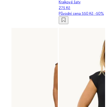
Krajkové šaty
275 Kč
Původní cena
550 Kč
-50%