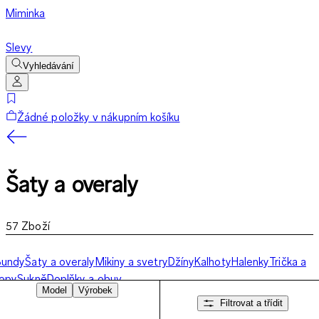
Miminka
Slevy
Vyhledávání
Žádné položky v nákupním košíku
Šaty a overaly
57
Zboží
Bundy
Šaty a overaly
Mikiny a svetry
Džíny
Kalhoty
Halenky
Trička a
topy
Sukně
Doplňky a obuv
Model
Výrobek
Filtrovat a třídit