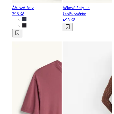
Áčkové šaty
Áčkové šaty - s
398 Kč
žabičkováním
498 Kč