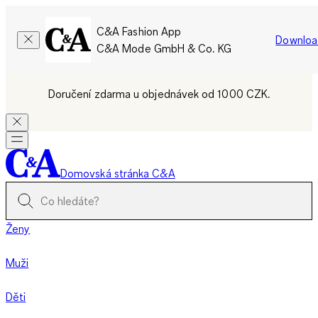
C&A Fashion App
Downloa
C&A Mode GmbH & Co. KG
Doručení zdarma u objednávek od 1000 CZK.
Domovská stránka C&A
Ženy
Muži
Děti