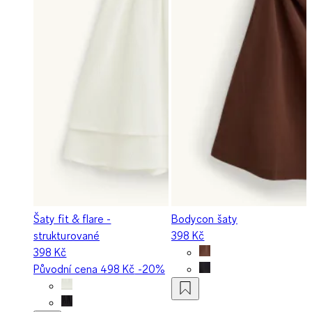
Šaty fit & flare -
Bodycon šaty
strukturované
398 Kč
398 Kč
Původní cena
498 Kč
-20%