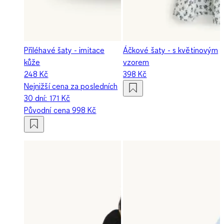
Přiléhavé šaty - imitace
Áčkové šaty - s květinovým
kůže
vzorem
248 Kč
398 Kč
Nejnižší cena za posledních
30 dní:
171 Kč
Původní cena
998 Kč