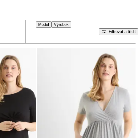
Model
Výrobek
Filtrovat a třídit
Přejeďte doprava