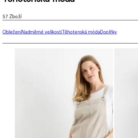
57
Zboží
Oblečení
Nadměrné velikosti
Těhotenská móda
Doplňky