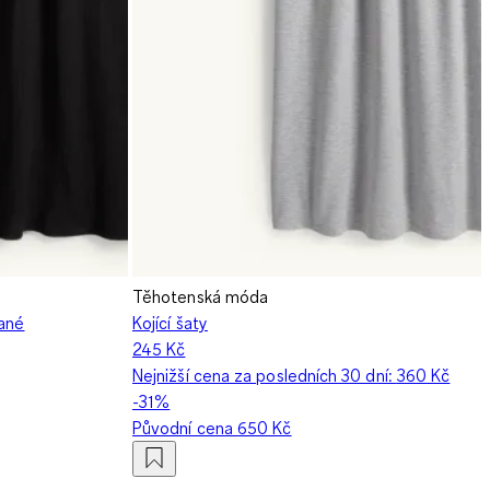
Těhotenská móda
vané
Kojící šaty
245 Kč
Nejnižší cena za posledních 30 dní:
360 Kč
-31%
Původní cena
650 Kč