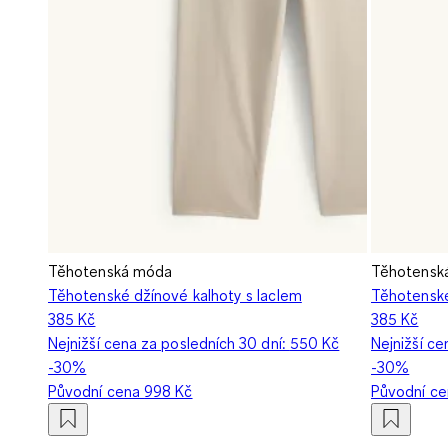
Těhotenská móda
Těhotensk
Těhotenské džínové kalhoty s laclem
Těhotenské
385 Kč
385 Kč
Nejnižší cena za posledních 30 dní:
550 Kč
Nejnižší ce
-30%
-30%
Původní cena
998 Kč
Původní c