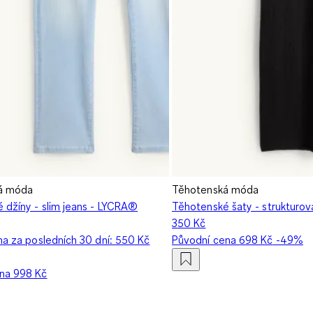
á móda
Těhotenská móda
 džíny - slim jeans - LYCRA®
Těhotenské šaty - strukturo
350 Kč
na za posledních 30 dní:
550 Kč
Původní cena
698 Kč
-49%
ena
998 Kč