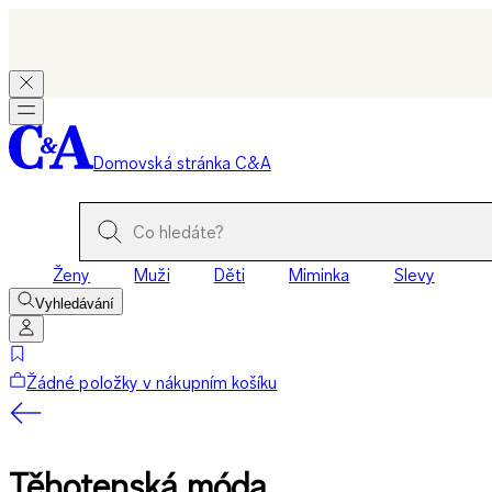
Domovská stránka C&A
Ženy
Muži
Děti
Miminka
Slevy
Vyhledávání
Žádné položky v nákupním košíku
Těhotenská móda