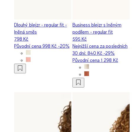
Dlouhý blejzr - regular fit -
Business blejzr s lněným
lněná směs
podílem - regular fit
798 Kč
595 Kč
Původní cena
998 Kč
-20%
Nejnižší cena za posledních
30 dní:
840 Kč
-29%
Původní cena
1 298 Kč