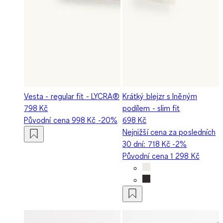
Vesta - regular fit - LYCRA®
Krátký blejzr s lněným
798 Kč
podílem - slim fit
Původní cena
998 Kč
-20%
698 Kč
Nejnižší cena za posledních
30 dní:
718 Kč
-2%
Původní cena
1 298 Kč