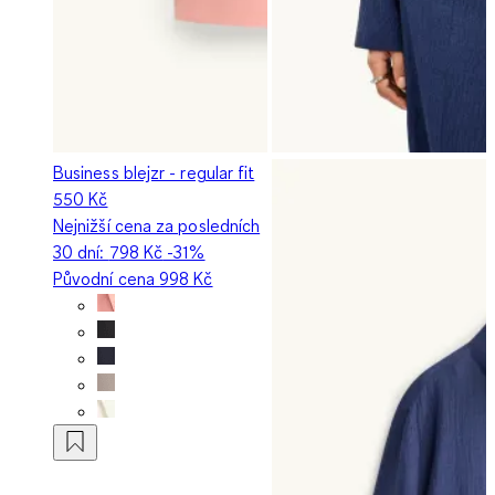
Business blejzr - regular fit
550 Kč
Nejnižší cena za posledních
30 dní:
798 Kč
-31%
Původní cena
998 Kč