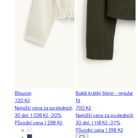
Blouson
Buklé krátký blejzr - regular
720 Kč
fit
Nejnižší cena za posledních
700 Kč
30 dní:
1 038 Kč
-30%
Nejnižší cena za posledních
Původní cena
1 298 Kč
30 dní:
1 118 Kč
-37%
Původní cena
1 398 Kč