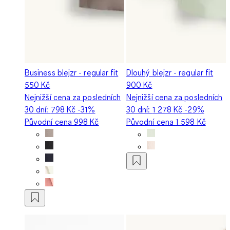
Business blejzr - regular fit
Dlouhý blejzr - regular fit
550 Kč
900 Kč
Nejnižší cena za posledních
Nejnižší cena za posledních
30 dní:
798 Kč
-31%
30 dní:
1 278 Kč
-29%
Původní cena
998 Kč
Původní cena
1 598 Kč