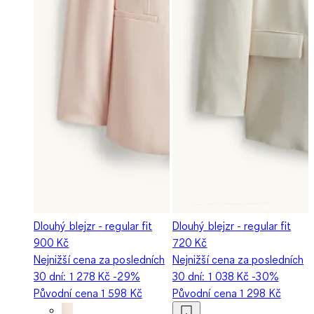
Dlouhý blejzr - regular fit
Dlouhý blejzr - regular fit
900 Kč
720 Kč
Nejnižší cena za posledních
Nejnižší cena za posledních
30 dní:
1 278 Kč
-29%
30 dní:
1 038 Kč
-30%
Původní cena
1 598 Kč
Původní cena
1 298 Kč