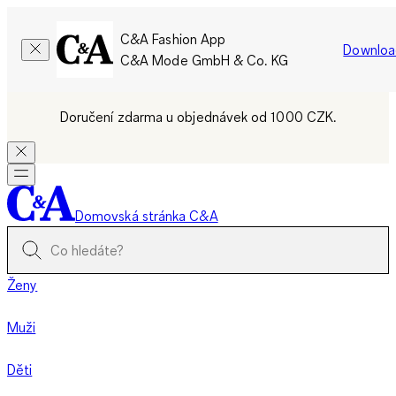
C&A Fashion App
Downloa
C&A Mode GmbH & Co. KG
Doručení zdarma u objednávek od 1000 CZK.
Domovská stránka C&A
Ženy
Muži
Děti