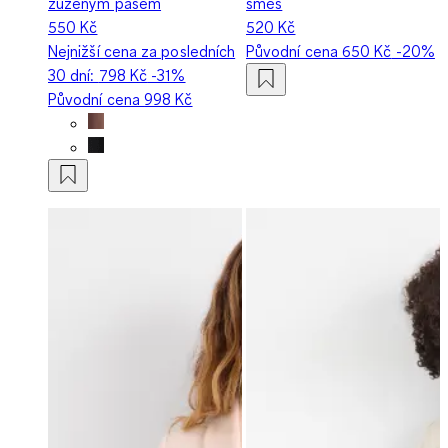
zúženým pasem
směs
550 Kč
520 Kč
Nejnižší cena za posledních
Původní cena
650 Kč
-20%
30 dní:
798 Kč
-31%
Původní cena
998 Kč