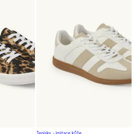
Tenisky - imitace kůže