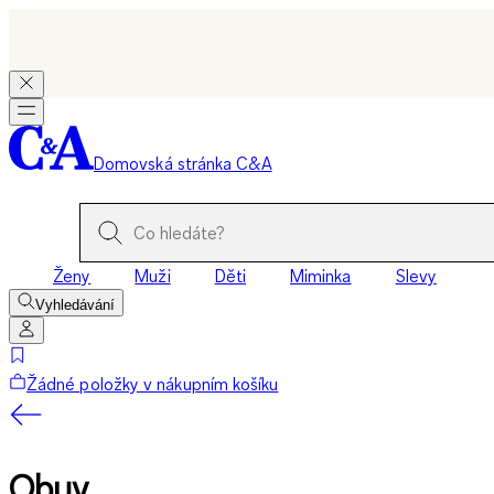
Domovská stránka C&A
Ženy
Muži
Děti
Miminka
Slevy
Vyhledávání
Žádné položky v nákupním košíku
Obuv