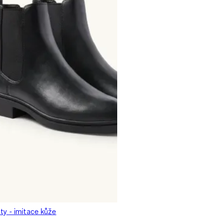
ty - imitace kůže