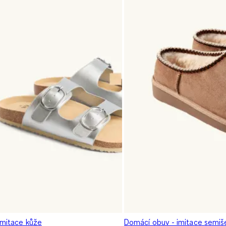
imitace kůže
Domácí obuv - imitace semiš