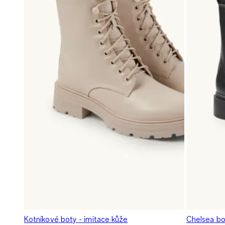
Kotníkové boty - imitace kůže
Chelsea bo