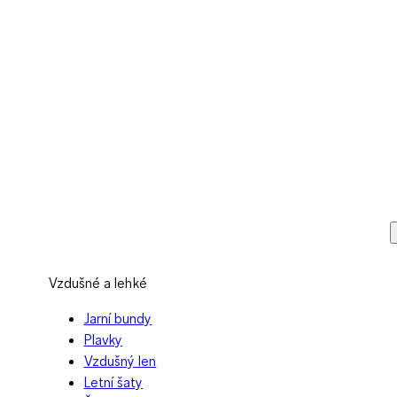
Vzdušné a lehké
Jarní bundy
Plavky
Vzdušný len
Letní šaty