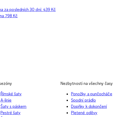
na za posledních 30 dní:
439 Kč
ena
798 Kč
 sezóny
Nezbytnosti na všechny časy
Římské šaty
Ponožky a punčocháče
A-linie
Spodní prádlo
Šaty s páskem
Dopňky k dokončení
Pestré šaty
Pletené oděvy