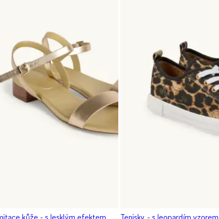
imitace kůže - s lesklým efektem
Tenisky - s leopardím vzorem