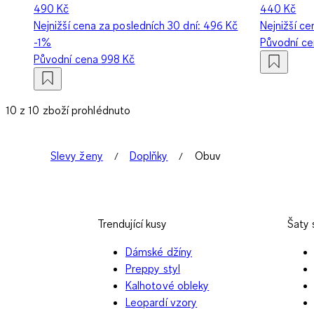
490 Kč
440 Kč
Nejnižší cena za posledních 30 dní:
496 Kč
Nejnižší ce
-1%
Původní c
Původní cena
998 Kč
10 z 10 zboží prohlédnuto
Slevy ženy
Doplňky
Obuv
Trendující kusy
Šaty
Dámské džíny
Preppy styl
Kalhotové obleky
Leopardí vzory