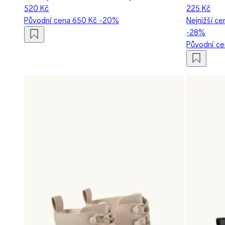
520 Kč
225 Kč
Původní cena
650 Kč
-20%
Nejnižší ce
-28%
Původní c