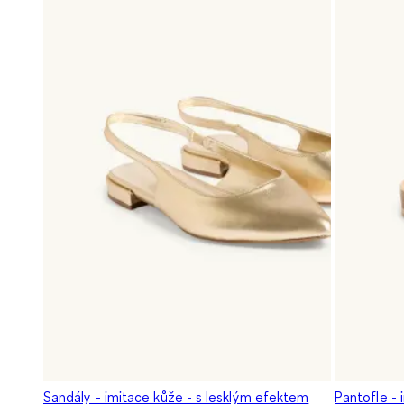
Sandály - imitace kůže - s lesklým efektem
Pantofle - 