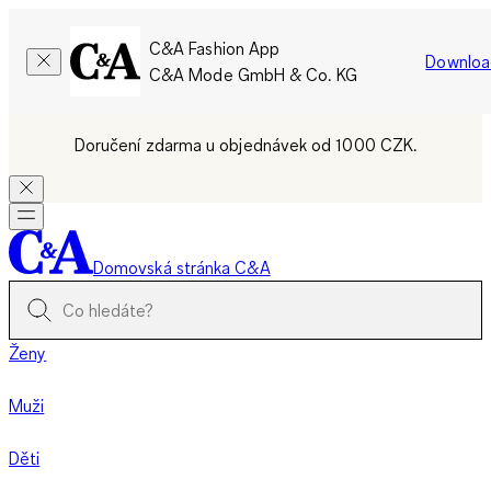
C&A Fashion App
Downloa
C&A Mode GmbH & Co. KG
Doručení zdarma u objednávek od 1000 CZK.
Domovská stránka C&A
Ženy
Muži
Děti