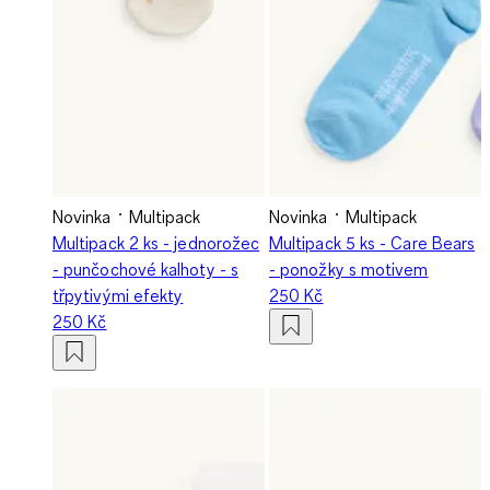
Novinka
Multipack
Novinka
Multipack
Multipack 2 ks - jednorožec
Multipack 5 ks - Care Bears
- punčochové kalhoty - s
- ponožky s motivem
třpytivými efekty
250 Kč
250 Kč