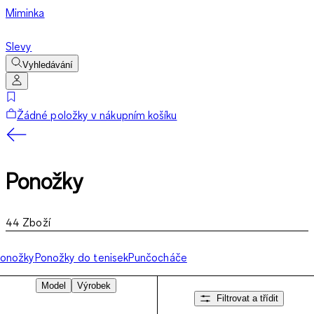
Miminka
Slevy
Vyhledávání
Žádné položky v nákupním košíku
Ponožky
44
Zboží
Ponožky
Ponožky do tenisek
Punčocháče
Model
Výrobek
Filtrovat a třídit