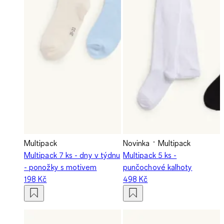
Multipack
Novinka
Multipack
Multipack 7 ks - dny v týdnu
Multipack 5 ks -
- ponožky s motivem
punčochové kalhoty
198 Kč
498 Kč