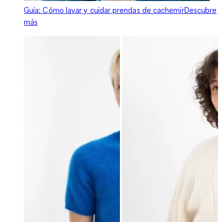
Guía: Cómo la­var y cui­dar pren­das de ca­che­mir
Descubre
más