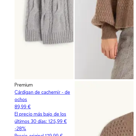
Premium
Cárdigan de cachemir - de
ochos
89,99 €
El precio más bajo de los
últimos 30 días:
125,99 €
-28%
Precio original
179,99 €