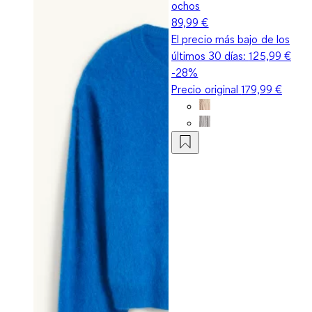
ochos
89,99 €
El precio más bajo de los
últimos 30 días:
125,99 €
-28%
Precio original
179,99 €