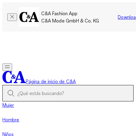
C&A Fashion App
Downloa
C&A Mode GmbH & Co. KG
Por tiempo limitado: Los miembros acumulan el doble de
puntos!
Iniciar sesión
Página de inicio de C&A
Mujer
Hombre
Niños