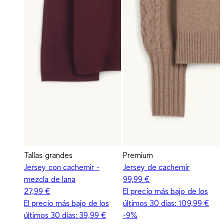
Tallas grandes
Premium
Jersey con cachemir -
Jersey de cachemir
mezcla de lana
99,99 €
27,99 €
El precio más bajo de los
El precio más bajo de los
últimos 30 días:
109,99 €
últimos 30 días:
39,99 €
-9%