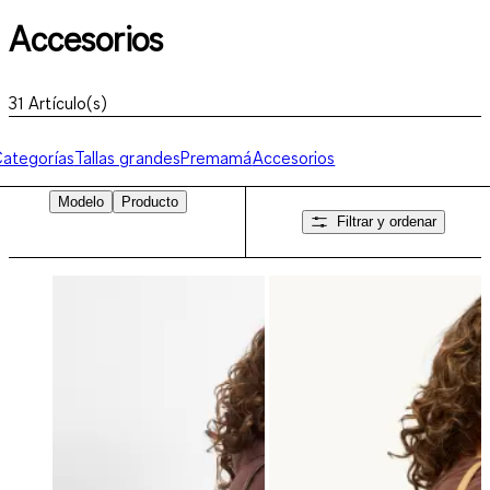
Accesorios
31
Artículo(s)
ategorías
Tallas grandes
Premamá
Accesorios
Modelo
Producto
Filtrar y ordenar