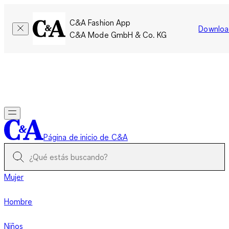
C&A Fashion App
Downloa
C&A Mode GmbH & Co. KG
Por tiempo limitado: Los miembros acumulan el doble de
puntos!
Iniciar sesión
Página de inicio de C&A
Mujer
Hombre
Niños