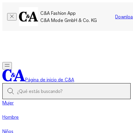
C&A Fashion App
Downloa
C&A Mode GmbH & Co. KG
Por tiempo limitado: Los miembros acumulan el doble de
puntos!
Iniciar sesión
Página de inicio de C&A
Mujer
Hombre
Niños