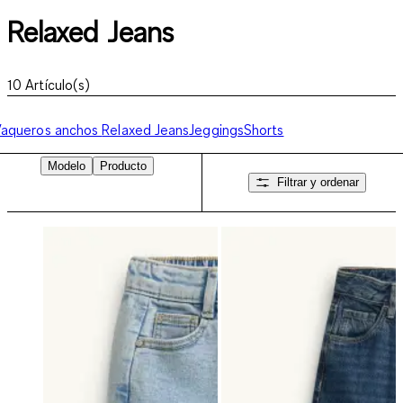
Relaxed Jeans
10
Artículo(s)
Vaqueros anchos
Relaxed Jeans
Jeggings
Shorts
Modelo
Producto
Filtrar y ordenar