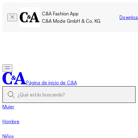
C&A Fashion App
Downloa
C&A Mode GmbH & Co. KG
Por tiempo limitado: Los miembros acumulan el doble de
puntos!
Iniciar sesión
Página de inicio de C&A
Mujer
Hombre
Niños