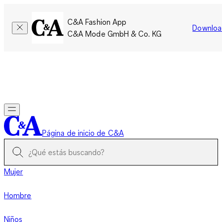
C&A Fashion App
Downloa
C&A Mode GmbH & Co. KG
Por tiempo limitado: Los miembros acumulan el doble de
puntos!
Iniciar sesión
Página de inicio de C&A
Mujer
Hombre
Niños