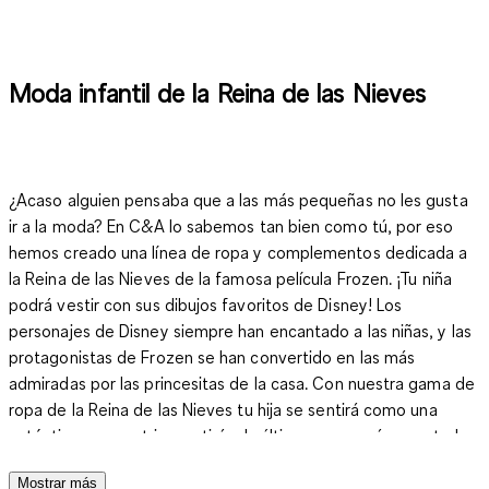
Moda infantil de la Reina de las Nieves
¿Acaso alguien pensaba que a las más pequeñas no les gusta
ir a la moda? En C&A lo sabemos tan bien como tú, por eso
hemos creado una línea de ropa y complementos dedicada a
la Reina de las Nieves de la famosa película Frozen. ¡Tu niña
podrá vestir con sus dibujos favoritos de Disney! Los
personajes de Disney siempre han encantado a las niñas, y las
protagonistas de Frozen se han convertido en las más
admiradas por las princesitas de la casa. Con nuestra gama de
ropa de la Reina de las Nieves tu hija se sentirá como una
auténtica emperatriz, vestirá a la última y paseará encantada
y feliz. Echa un vistazo al catálogo de C&A y equipa a tu
Mostrar más
pequeña con la moda más actual y divertida.