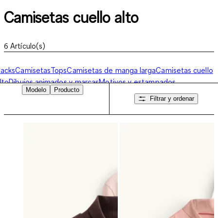
Camisetas cuello alto
6
Artículo(s)
acks
Camisetas
Tops
Camisetas de manga larga
Camisetas cuello
lto
Dibujos animados y marcas
Motivos y estampados
Modelo
Producto
Filtrar y ordenar