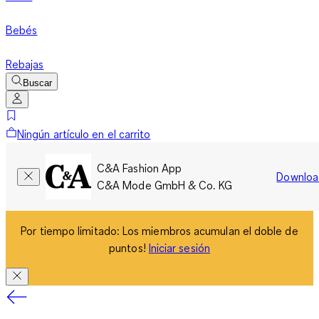
Bebés
Rebajas
Buscar
Ningún artículo en el carrito
C&A Fashion App
Downloa
C&A Mode GmbH & Co. KG
Por tiempo limitado: Los miembros acumulan el doble de
puntos!
Iniciar sesión