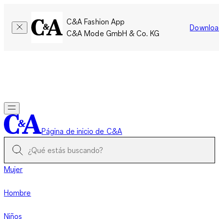
C&A Fashion App
Downloa
C&A Mode GmbH & Co. KG
Por tiempo limitado: Los miembros acumulan el doble de
puntos!
Iniciar sesión
Página de inicio de C&A
Mujer
Hombre
Niños