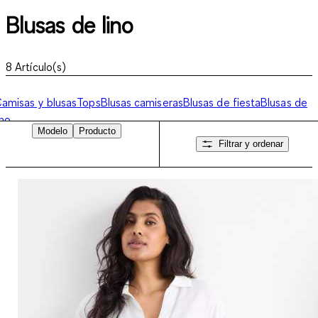
Blusas de lino
8
Artículo(s)
amisas y blusas
Tops
Blusas camiseras
Blusas de fiesta
Blusas de
ino
Modelo
Producto
Filtrar y ordenar