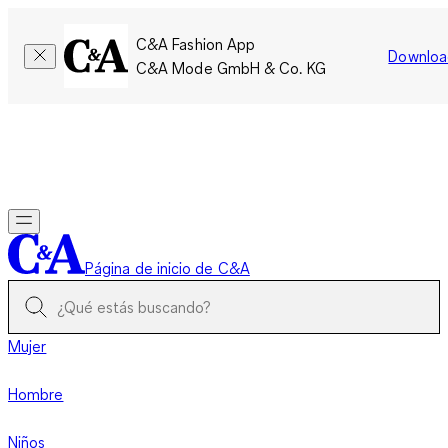
C&A Fashion App
Downloa
C&A Mode GmbH & Co. KG
Por tiempo limitado: Los miembros acumulan el doble de
puntos!
Iniciar sesión
Página de inicio de C&A
Mujer
Hombre
Niños