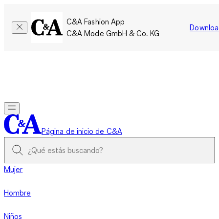
C&A Fashion App
Downloa
C&A Mode GmbH & Co. KG
Por tiempo limitado: Los miembros acumulan el doble de
puntos!
Iniciar sesión
Página de inicio de C&A
Mujer
Hombre
Niños