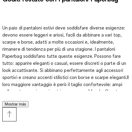
Un paio di pantaloni estivi deve soddisfare diverse esigenze:
devono essere leggeri e ariosi, facili da abbinare a vari top,
scarpe e borse, adatti a molte occasioni e, idealmente,
rimanere di tendenza per più di una stagione. I pantaloni
Paperbag soddisfano tutte queste esigenze. Possono fare
tutto: apparire eleganti o casual, essere discreti o parte di un
look accattivante. Si abbinano perfettamente agli accessori
sportivi e creano accenti stilistici con borse e scarpe eleganti.Il
loro maggiore vantaggio è però il taglio confortevole: ampi
nella parte superiore, si restringono verso il fondo. Questo
offre massima libertà di movimento e nasconde qualche
Mostrar más
rotondità. Non è necessario chiederti se i pantaloni Paperbag
si adattano alla tua figura: la risposta è sì, promesso.
Valorizzano qualsiasi forma del corpo e creano una bella vita,
che tu ne abbia una o meno. Esistono diverse varianti di questi