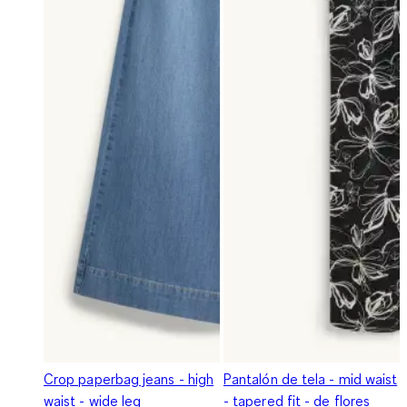
Crop paperbag jeans - high
Pantalón de tela - mid waist
waist - wide leg
- tapered fit - de flores