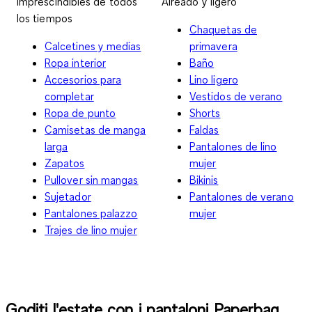
Imprescindibles de todos
Aireado y ligero
los tiempos
Chaquetas de
Calcetines y medias
primavera
Ropa interior
Baño
Accesorios para
Lino ligero
completar
Vestidos de verano
Ropa de punto
Shorts
Camisetas de manga
Faldas
larga
Pantalones de lino
Zapatos
mujer
Pullover sin mangas
Bikinis
Sujetador
Pantalones de verano
Pantalones palazzo
mujer
Trajes de lino mujer
Goditi l'estate con i pantaloni Paperbag