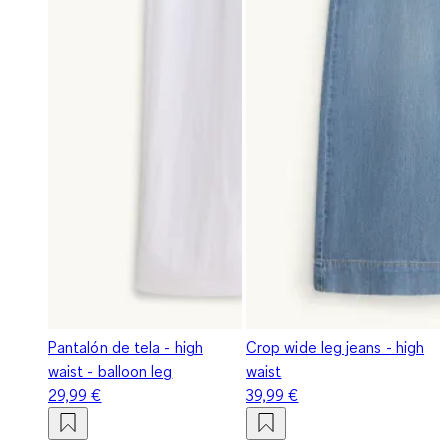
Pantalón de tela - high
Crop wide leg jeans - high
waist - balloon leg
waist
29,99 €
39,99 €