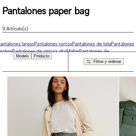
Pantalones paper bag
9
Artículo(s)
antalones largos
Pantalones cortos
Pantalones de tela
Pantalones
anchos
Pantalones de cintura alta
Mallas
Pantalones de
Modelo
Producto
deporte
Pantalones business
Culottes
Pantalones capri
Pantalones
Filtrar y ordenar
aper bag
Bermudas
Pantalones de chándal