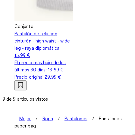
Conjunto
Pantalón de tela con
cinturón - high waist - wide
leg - raya diplomática
15,99 €
El precio más bajo de los
últimos 30 días:
13,59 €
Precio original
29,99 €
9 de 9 artículos vistos
Mujer
Ropa
Pantalones
Pantalones
paper bag