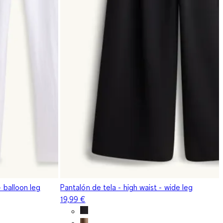
- balloon leg
Pantalón de tela - high waist - wide leg
19,99 €