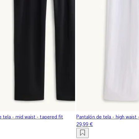
 tela - mid waist - tapered fit
Pantalón de tela - high waist 
29,99 €