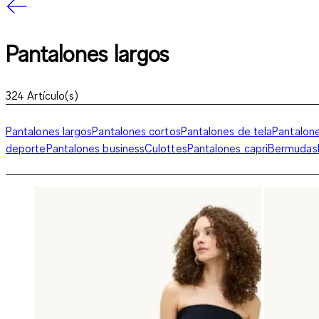
Pantalones largos
324
Artículo(s)
Pantalones largos
Pantalones cortos
Pantalones de tela
Pantalon
deporte
Pantalones business
Culottes
Pantalones capri
Bermudas