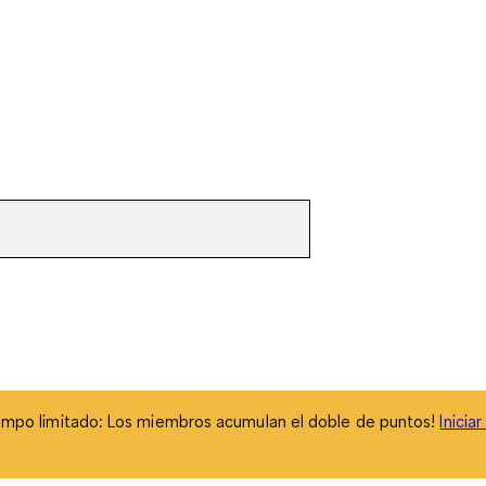
empo limitado: Los miembros acumulan el doble de puntos!
Inicia
empo limitado: Los miembros acumulan el doble de puntos!
Inicia