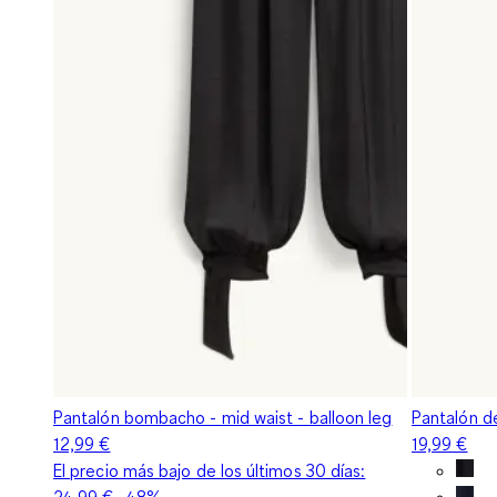
Pantalón bombacho - mid waist - balloon leg
Pantalón de
12,99 €
19,99 €
El precio más bajo de los últimos 30 días:
24,99 €
-48%