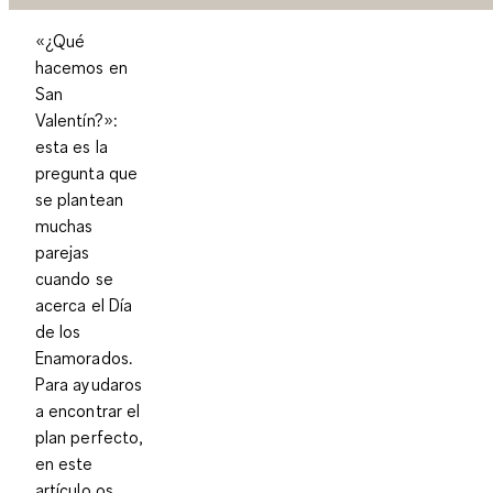
«¿Qué
hacemos en
San
Valentín?»:
esta es la
pregunta que
se plantean
muchas
parejas
cuando se
acerca el Día
de los
Enamorados.
Para ayudaros
a encontrar el
plan perfecto,
en este
artículo os