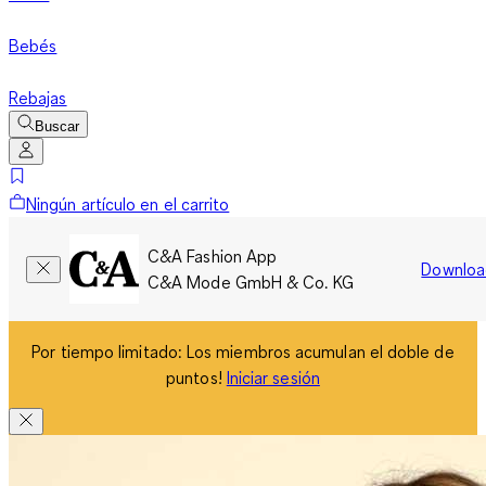
Bebés
Rebajas
Buscar
Ningún artículo en el carrito
C&A Fashion App
Downloa
C&A Mode GmbH & Co. KG
Por tiempo limitado: Los miembros acumulan el doble de
puntos!
Iniciar sesión