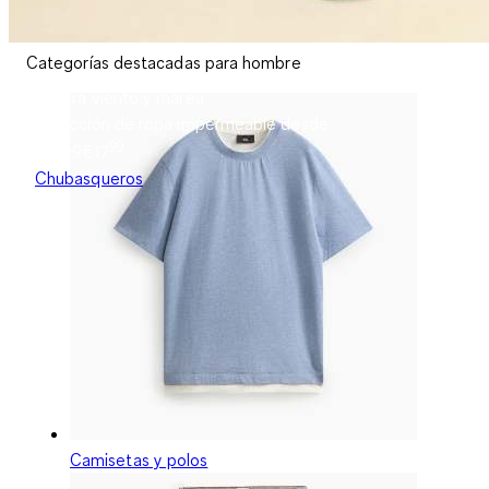
Categorías destacadas para hombre
Contra viento y marea
Colección de ropa impermeable desde
99
€17.99
€
17
Chubasqueros
Camisetas y polos