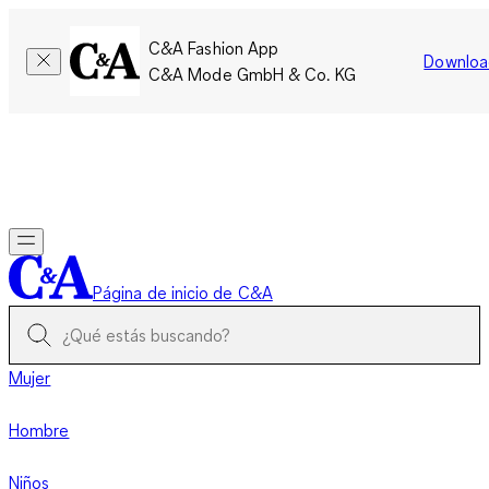
C&A Fashion App
Downloa
C&A Mode GmbH & Co. KG
Por tiempo limitado: Los miembros acumulan el doble de
puntos!
Iniciar sesión
Página de inicio de C&A
Mujer
Hombre
Niños