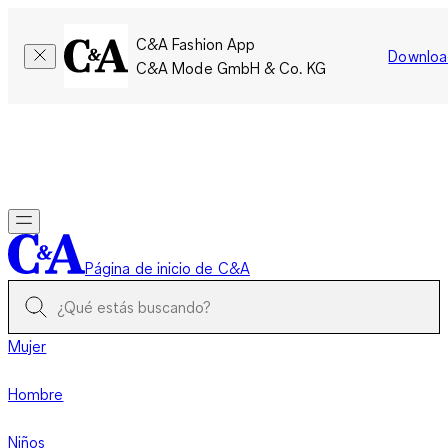
C&A Fashion App
Downloa
C&A Mode GmbH & Co. KG
Por tiempo limitado: Los miembros acumulan el doble de
puntos!
Iniciar sesión
Página de inicio de C&A
Mujer
Hombre
Niños