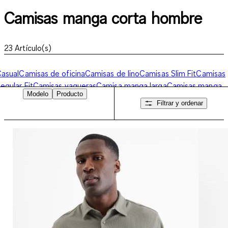
Camisas manga corta hombre
23
Artículo(s)
asual
Camisas de oficina
Camisas de lino
Camisas Slim Fit
Camisas
egular Fit
Camisas vaqueras
Camisa manga larga
Camisas manga
Modelo
Producto
orta hombre
Camisas Non Iron
Filtrar y ordenar