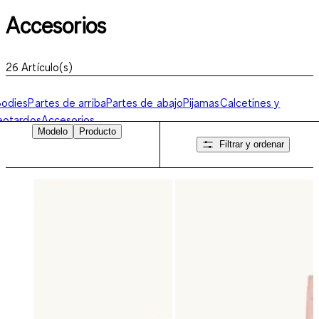
Accesorios
26
Artículo(s)
odies
Partes de arriba
Partes de abajo
Pijamas
Calcetines y
eotardos
Accesorios
Modelo
Producto
Filtrar y ordenar