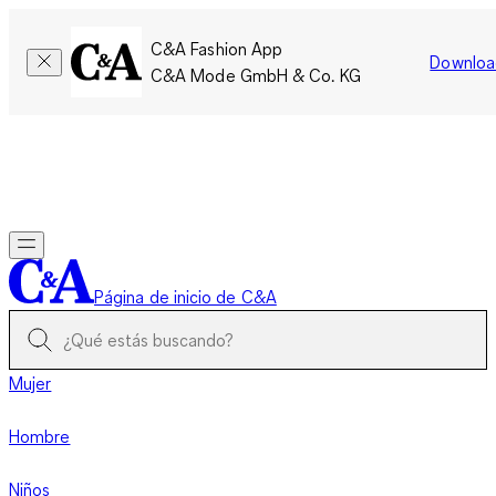
C&A Fashion App
Downloa
C&A Mode GmbH & Co. KG
Por tiempo limitado: Los miembros acumulan el doble de
puntos!
Iniciar sesión
Página de inicio de C&A
Mujer
Hombre
Niños