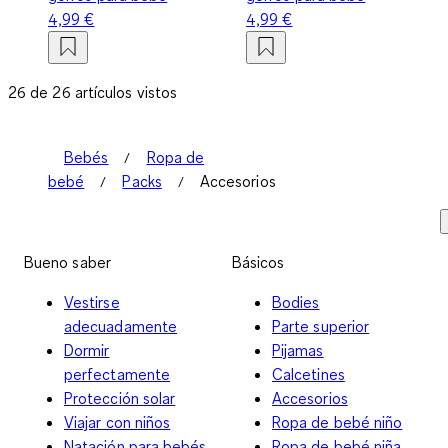
4,99 €
4,99 €
26 de 26 artículos vistos
Bebés
Ropa de
bebé
Packs
Accesorios
Bueno saber
Básicos
Vestirse
Bodies
adecuadamente
Parte superior
Dormir
Pijamas
perfectamente
Calcetines
Protección solar
Accesorios
Viajar con niños
Ropa de bebé niño
Natación para bebés
Ropa de bebé niña