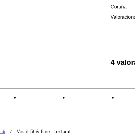
Coruña
Valoracion
4 valo
idi
Vestit fit & flare - texturat