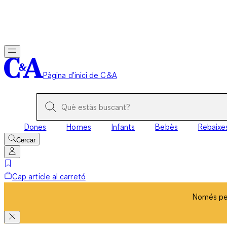
Només per
Pàgina d'inici de C&A
Dones
Homes
Infants
Bebès
Rebaixe
Cercar
Cap article al carretó
Només per