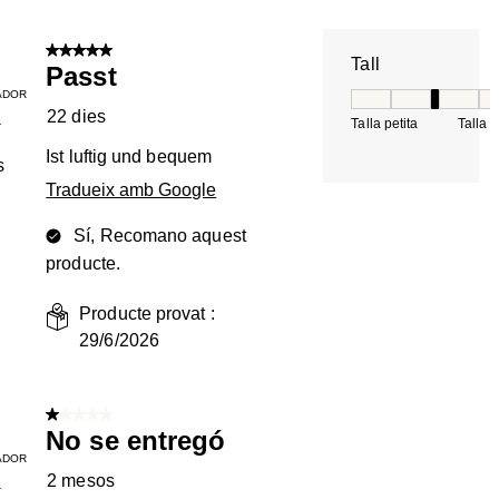
5 de 5 estrelles.
Tall
Passt
ADOR
Tall, 3 de 5, on 1 é
22 dies
Talla petita
Talla 
T
Ist luftig und bequem
s
Tradueix amb Google
Sí, Recomano aquest
producte.
Producte provat :
29/6/2026
1 de 5 estrelles.
No se entregó
ADOR
2 mesos
T