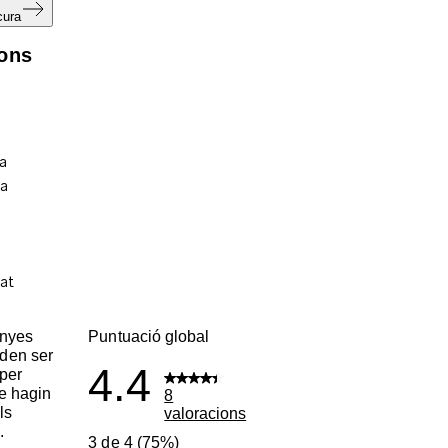
cura
ions
enyes
Puntuació global
den ser
4.4
per
ue hagin
8
ls
valoracions
.
3 de 4 (75%)