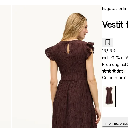
Esgotat onlin
Vestit 
19,99 €
incl. 21 % d'I
Preu original
Color
:
marró
Informació sobr