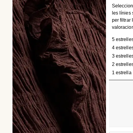
Seleccion
les línies
per filtrar 
valoracio
5 estrelle
4 estrelle
3 estrelle
2 estrelle
1 estrella