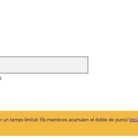
 un temps limitat: Els membres acumulen el doble de punts!
Inic
s
 un temps limitat: Els membres acumulen el doble de punts!
Inic