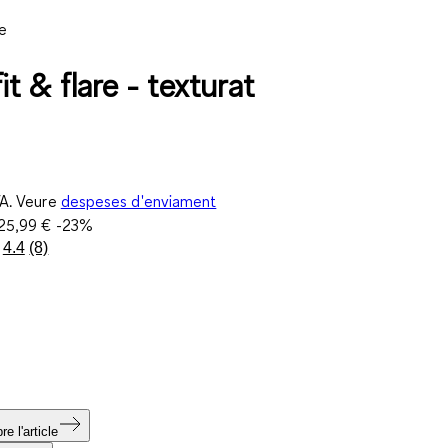
e
fit & flare - texturat
VA. Veure
despeses d'enviament
25,99 €
-23%
4.4
(8)
Llegeix
8
valoracions.
Enllaç
a
la
mateixa
pàgina.
e l'article