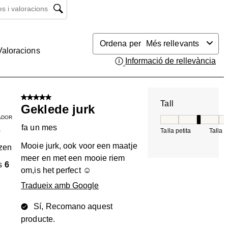
 i valoracions regió de cerca
Ordena per
Més rellevants
Valoracions
Informació de rellevància
Mos
5 de 5 estrelles.
Tall
Geklede jurk
ADOR
Tall, 3 de 5, on 1 é
fa un mes
Talla petita
Talla 
T
Mooie jurk, ook voor een maatje
zen
meer en met een mooie riem
s
6
om,is het perfect ☺️
Tradueix amb Google
Sí, Recomano aquest
producte.