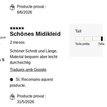
Producte provat :
8/6/2026
5 de 5 estrelles.
Tall
Schönes Midikleid
ADOR
Tall, 4 de 5, on 1 é
2 mesos
Talla petita
Talla 
T
Schöner Schnitt und Länge,
Material bequem aber leicht
s
5
durchsichtig
Tradueix amb Google
Sí, Recomano aquest
producte.
Producte provat :
31/5/2026