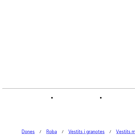
Dones
Roba
Vestits i granotes
Vestits m