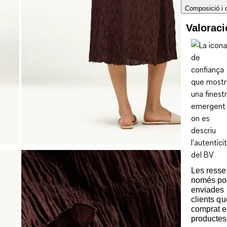
Composició i 
Valorac
Les ress
només po
enviades 
clients q
comprat e
productes