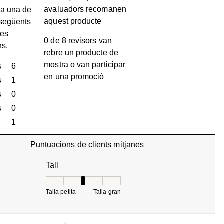
avaluadors recomanen
a una de
aquest producte
 següents
les
0 de 8 revisors van
ns.
rebre un producte de
mostra o van participar
s
estrelles
6
en una promoció
6 valoracions amb 5 estrelles.
s
estrelles
1
1 valoració amb 4 estrelles.
s
estrelles
0
0 valoracions amb 3 estrelles.
s
estrelles
0
0 valoracions amb 2 estrelles.
estrelles
1
1 valoració amb 1 estrella.
Puntuacions de clients mitjanes
Tall
Tall, 3.3333333333333335 de 5, on 1 és igual a Tall
Talla petita
Talla gran