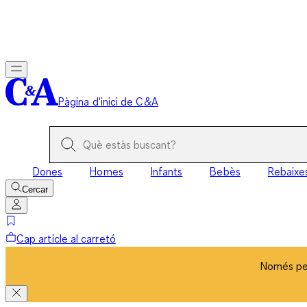
Només per
Pàgina d'inici de C&A
Dones
Homes
Infants
Bebès
Rebaixe
Cercar
Cap article al carretó
Només per