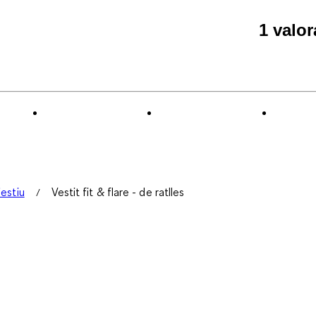
1 valo
'estiu
Vestit fit & flare - de ratlles