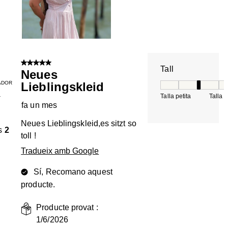
5 de 5 estrelles.
Tall
Neues
ADOR
Lieblingskleid
Tall, 3 de 5, on 1 é
Talla petita
Talla 
T
fa un mes
Neues Lieblingskleid,es sitzt so
s
2
toll !
Tradueix amb Google
Sí, Recomano aquest
producte.
Producte provat :
1/6/2026