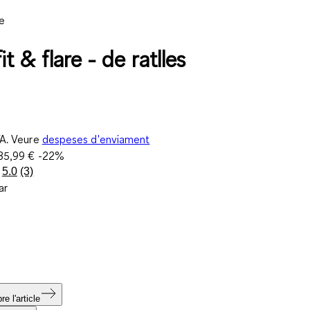
e
fit & flare - de ratlles
VA. Veure
despeses d'enviament
35,99 €
-22%
5.0
(3)
Llegeix
ar
3
valoracions.
Enllaç
a
la
mateixa
pàgina.
e l'article