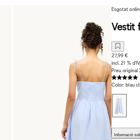
Esgotat onlin
Vestit 
27,99 €
incl. 21 % d'I
Preu original
Color
:
blau cl
Informació sobr