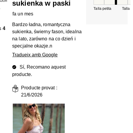
ADOR
sukienka w paski
Tall, 3 de 5, on 1 é
Talla petita
Talla 
T
fa un mes
Bardzo ładna, romantyczna
s
4
sukienka, świerny fason, idealna
na lato, zarówno na co dzień i
specjalne okazje.n
Tradueix amb Google
Sí, Recomano aquest
producte.
Producte provat :
21/6/2026