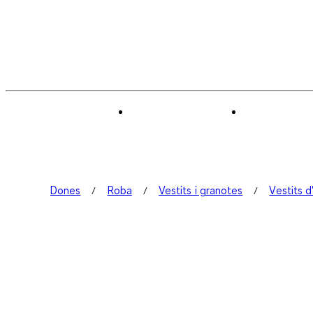
Dones
Roba
Vestits i granotes
Vestits d