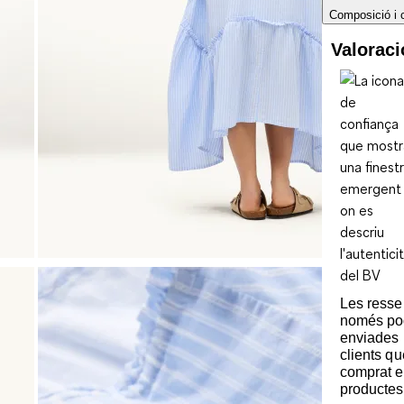
Composició i 
Valorac
Les ress
només po
enviades 
clients q
comprat e
productes