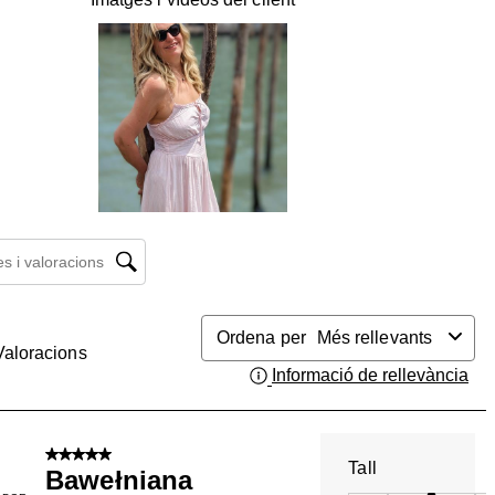
 i valoracions regió de cerca
Ordena per
Més rellevants
Valoracions
Informació de rellevància
Mos
5 de 5 estrelles.
Tall
Bawełniana