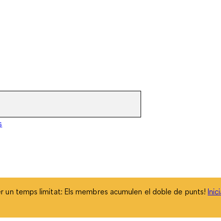
 un temps limitat: Els membres acumulen el doble de punts!
Inic
s
 un temps limitat: Els membres acumulen el doble de punts!
Inic