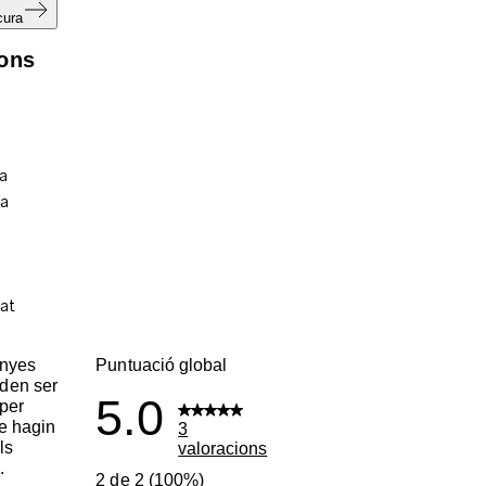
cura
ions
enyes
Puntuació global
den ser
5.0
per
ue hagin
3
ls
valoracions
.
2 de 2 (100%)