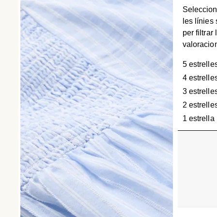
Seleccion
les línies
per filtrar 
valoracio
5 estrelle
4 estrelle
3 estrelle
2 estrelle
1 estrella