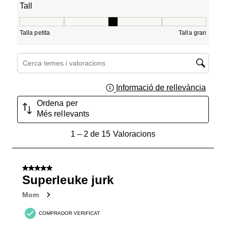
Tall
Tall, 3 de 5, on 1 és igual a Talla petita i 5 és igual a Tall
Talla petita
Talla gran
Cerca temes i valoracions regió de cerca
Informació de rellevància
Mostra
Ordena per
Més rellevants
1
1
–
2 de 15
Valoracions
a
2
de
5 de 5 estrelles.
15
Superleuke jurk
Valoracions.
Mom
COMPRADOR VERIFICAT