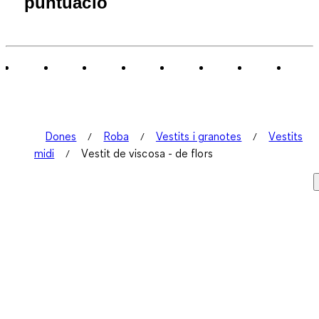
puntuació
Dones
Roba
Vestits i granotes
Vestits
midi
Vestit de viscosa - de flors