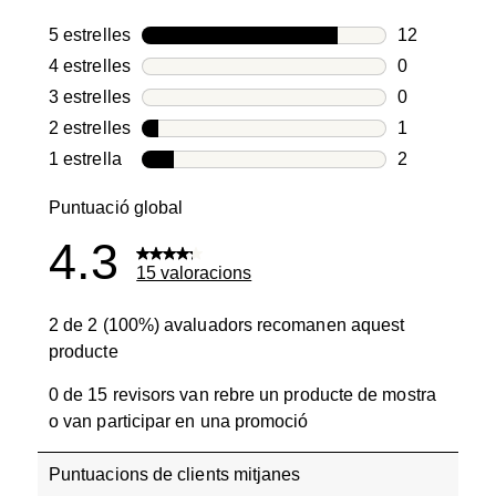
5 estrelles
estrelles
12
12 valoracio
4 estrelles
estrelles
0
0 valoracion
3 estrelles
estrelles
0
0 valoracion
2 estrelles
estrelles
1
1 valoració 
1 estrella
estrelles
2
2 valoracion
Puntuació global
4.3
15 valoracions
2 de 2 (100%) avaluadors recomanen aquest
producte
0 de 15 revisors van rebre un producte de mostra
o van participar en una promoció
Puntuacions de clients mitjanes