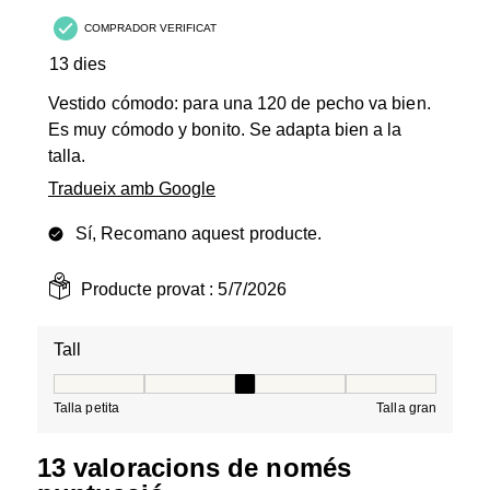
COMPRADOR VERIFICAT
13 dies
Vestido cómodo: para una 120 de pecho va bien.
Es muy cómodo y bonito. Se adapta bien a la
talla.
Tradueix amb Google
Sí, Recomano aquest producte.
Producte provat :
5/7/2026
Tall
Tall, 3 de 5, on 1 és igual a Talla petita i 5 és igual a Tal
Talla petita
Talla gran
13 valoracions de només