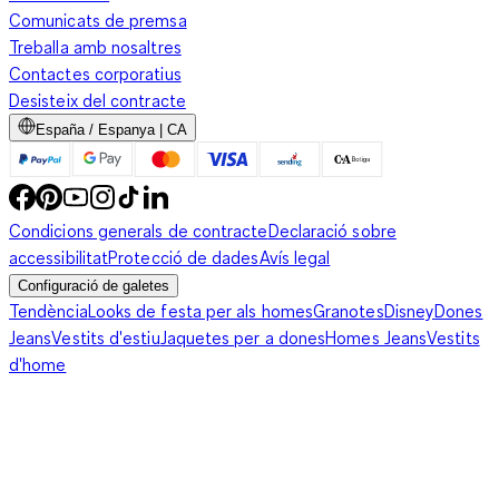
Comunicats de premsa
Treballa amb nosaltres
Contactes corporatius
Desisteix del contracte
España / Espanya | CA
Condicions generals de contracte
Declaració sobre
accessibilitat
Protecció de dades
Avís legal
Configuració de galetes
Tendència
Looks de festa per als homes
Granotes
Disney
Dones
Jeans
Vestits d'estiu
Jaquetes per a dones
Homes Jeans
Vestits
d'home