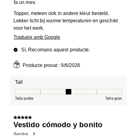
fa un mes
Topper, meteen ook in andere kleur besteld.
Lekker licht bij warme temperaturen en geschikt
voor het werk.
Tradueix amb Google
Sí, Recomano aquest producte.
Producte provat :
9/6/2026
Tall
Tall, 3 de 5, on 1 és igual a Talla petita i 5 és igual a Tal
Talla petita
Talla gran
5 de 5 estrelles.
Vestido cómodo y bonito
Xandra