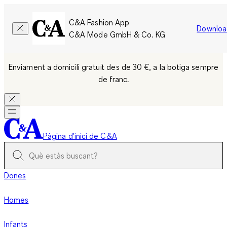
C&A Fashion App
Downloa
C&A Mode GmbH & Co. KG
Enviament a domicili gratuït des de 30 €, a la botiga sempre
de franc.
Pàgina d'inici de C&A
Dones
Homes
Infants