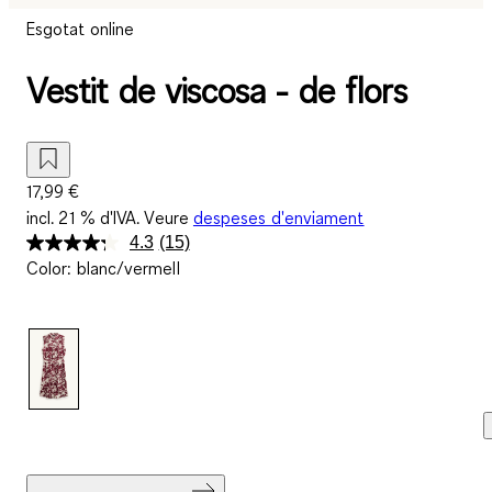
Esgotat online
Vestit de viscosa - de flors
17,99 €
incl. 21 % d'IVA. Veure
despeses d'enviament
4.3
(15)
Llegeix
Color
:
blanc/vermell
15
valoracions.
Enllaç
a
la
mateixa
pàgina.