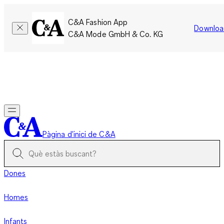
C&A Fashion App
Downloa
C&A Mode GmbH & Co. KG
Només per un temps limitat: Els membres acumulen el doble
de punts!
Inicia la sessió
Pàgina d'inici de C&A
Dones
Homes
Infants