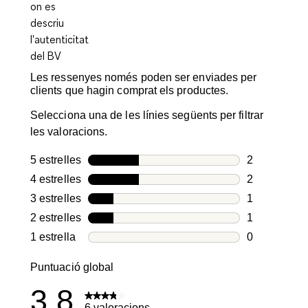
Les ressenyes només poden ser enviades per
clients que hagin comprat els productes.
Selecciona una de les línies següents per filtrar
les valoracions.
5 estrelles
estrelles
2
2 valoracion
4 estrelles
estrelles
2
2 valoracion
3 estrelles
estrelles
1
1 valoració 
2 estrelles
estrelles
1
1 valoració 
1 estrella
estrelles
0
0 valoracion
Puntuació global
3.8
6 valoracions