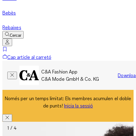
Bebès
Rebaixes
Cercar
Cap article al carretó
C&A Fashion App
Downloa
C&A Mode GmbH & Co. KG
Només per un temps limitat: Els membres acumulen el doble
de punts!
Inicia la sessió
1 / 4