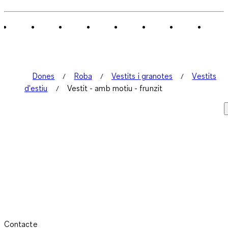
Dones
Roba
Vestits i granotes
Vestits
d'estiu
Vestit - amb motiu - frunzit
Contacte