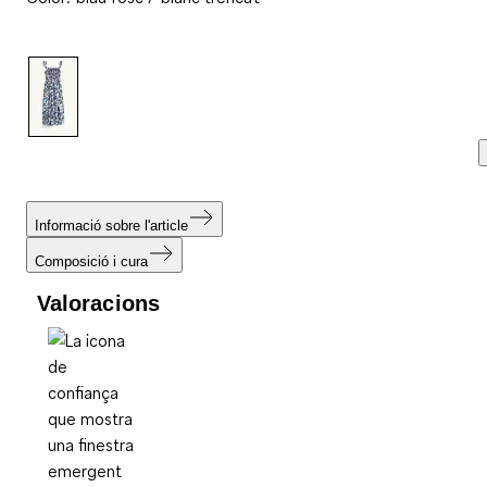
valoracions.
Enllaç
a
la
mateixa
pàgina.
Informació sobre l'article
Composició i cura
Valoracions