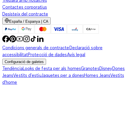
Treballa amb nosaltres
Contactes corporatius
Desisteix del contracte
España / Espanya | CA
Condicions generals de contracte
Declaració sobre
accessibilitat
Protecció de dades
Avís legal
Configuració de galetes
Tendència
Looks de festa per als homes
Granotes
Disney
Dones
Jeans
Vestits d'estiu
Jaquetes per a dones
Homes Jeans
Vestits
d'home