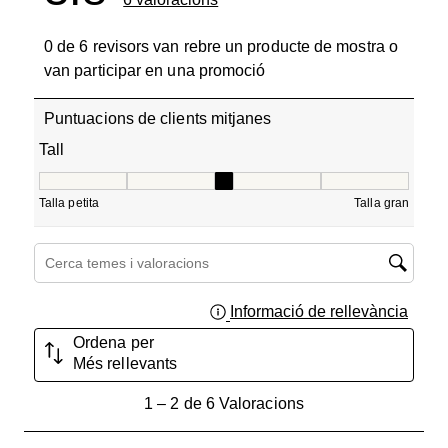
0 de 6 revisors van rebre un producte de mostra o
van participar en una promoció
Puntuacions de clients mitjanes
Tall
Tall, 3 de 5, on 1 és igual a Talla petita i 5 és igual a Tall
Talla petita
Talla gran
Cerca temes i valoracions regió de cerca
Informació de rellevància
Mostra
Ordena per
Més rellevants
1
1
–
2 de 6
Valoracions
a
2