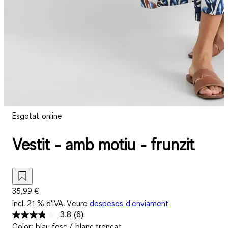
Esgotat online
Vestit - amb motiu - frunzit
35,99 €
incl. 21 % d'IVA. Veure
despeses d'enviament
3.8
(6)
Llegeix
Color
:
blau fosc / blanc trencat
6