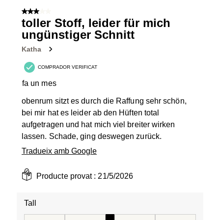
de
3 de 5 estrelles.
6
toller Stoff, leider für mich
Valoracions.
ungünstiger Schnitt
Katha
COMPRADOR VERIFICAT
fa un mes
obenrum sitzt es durch die Raffung sehr schön,
bei mir hat es leider ab den Hüften total
aufgetragen und hat mich viel breiter wirken
lassen. Schade, ging deswegen zurück.
Tradueix amb Google
Producte provat :
21/5/2026
Tall
Tall, 3 de 5, on 1 és igual a Talla petita i 5 és igual a Tal