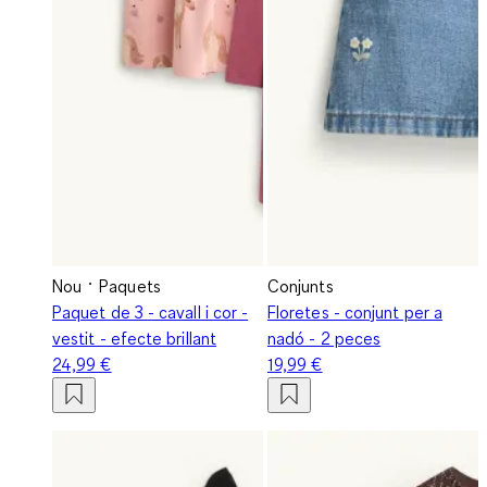
Nou
Paquets
Conjunts
Paquet de 3 - cavall i cor -
Floretes - conjunt per a
vestit - efecte brillant
nadó - 2 peces
24,99 €
19,99 €