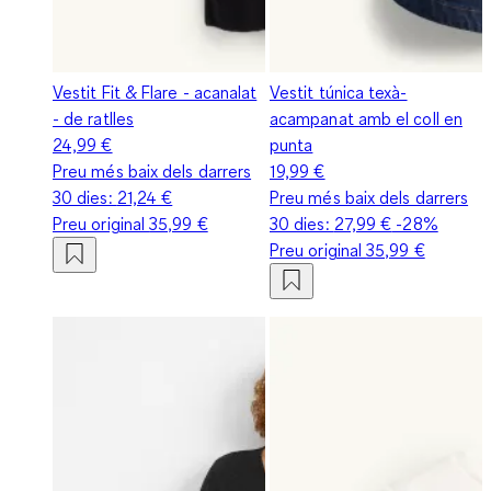
Vestit Fit & Flare - acanalat
Vestit túnica texà-
- de ratlles
acampanat amb el coll en
24,99 €
punta
Preu més baix dels darrers
19,99 €
30 dies:
21,24 €
Preu més baix dels darrers
Preu original
35,99 €
30 dies:
27,99 €
-28%
Preu original
35,99 €