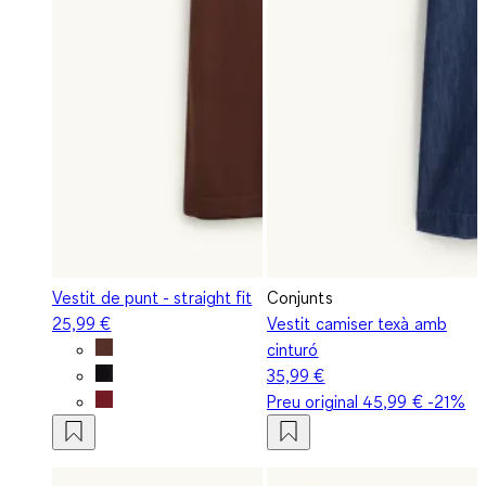
Vestit de punt - straight fit
Conjunts
25,99 €
Vestit camiser texà amb
cinturó
35,99 €
Preu original
45,99 €
-21%