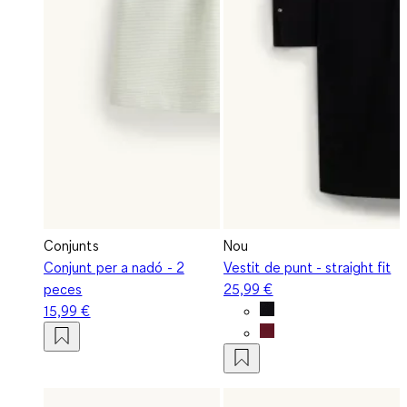
Conjunts
Nou
Conjunt per a nadó - 2
Vestit de punt - straight fit
peces
25,99 €
15,99 €