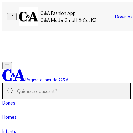
C&A Fashion App
Downloa
C&A Mode GmbH & Co. KG
Només per un temps limitat: Els membres acumulen el doble
de punts!
Inicia la sessió
Pàgina d'inici de C&A
Dones
Homes
Infants