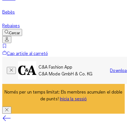
Bebès
Rebaixes
Cercar
Cap article al carretó
C&A Fashion App
Downloa
C&A Mode GmbH & Co. KG
Només per un temps limitat: Els membres acumulen el doble
de punts!
Inicia la sessió