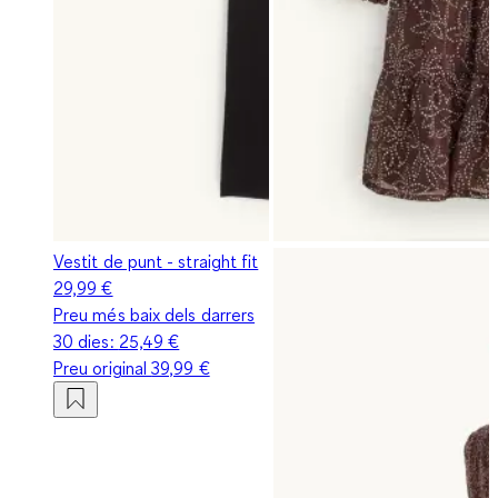
Vestit de punt - straight fit
29,99 €
Preu més baix dels darrers
30 dies:
25,49 €
Preu original
39,99 €