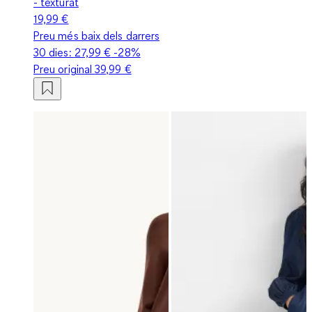
- texturat
19,99 €
Preu més baix dels darrers
30 dies:
27,99 €
-28%
Preu original
39,99 €