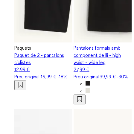
Paquets
Pantalons formals amb
Paquet de 2 - pantalons
component de lli - high
ciclistes
waist - wide leg
12,99 €
27,99 €
Preu original
15,99 €
-18%
Preu original
39,99 €
-30%