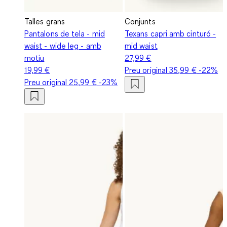
Talles grans
Conjunts
Pantalons de tela - mid
Texans capri amb cinturó -
waist - wide leg - amb
mid waist
motiu
27,99 €
19,99 €
Preu original
35,99 €
-22%
Preu original
25,99 €
-23%