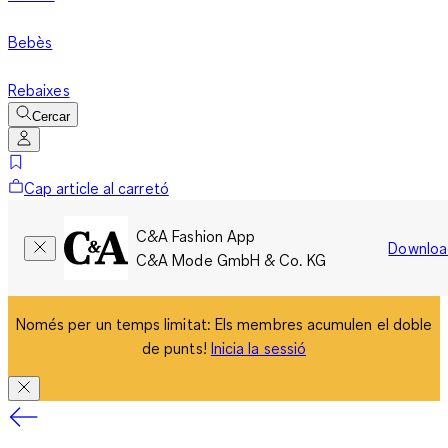
Bebès
Rebaixes
Cercar
Cap article al carretó
C&A Fashion App
Downloa
C&A Mode GmbH & Co. KG
Només per un temps limitat: Els membres acumulen el doble
de punts!
Inicia la sessió