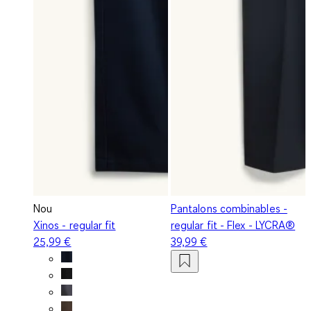
Nou
Pantalons combinables -
Xinos - regular fit
regular fit - Flex - LYCRA®
25,99 €
39,99 €