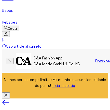
Bebès
Rebaixes
Cercar
Cap article al carretó
C&A Fashion App
Downloa
C&A Mode GmbH & Co. KG
Només per un temps limitat: Els membres acumulen el doble
de punts!
Inicia la sessió