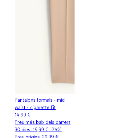
Pantalons formals - mid
waist - cigarette fit
14,99 €
Preu més baix dels darrers
30 dies:
19,99 €
-25%
Preu original
29,99 €