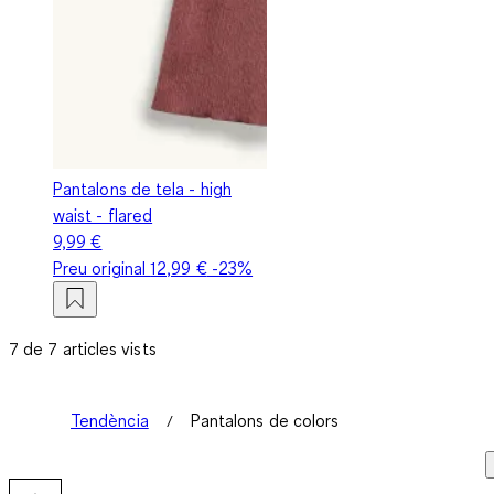
Pantalons de tela - high
waist - flared
9,99 €
Preu original
12,99 €
-23%
7 de 7 articles vists
Tendència
Pantalons de colors