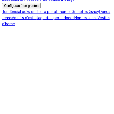
Configuració de galetes
Tendència
Looks de festa per als homes
Granotes
Disney
Dones
Jeans
Vestits d'estiu
Jaquetes per a dones
Homes Jeans
Vestits
d'home