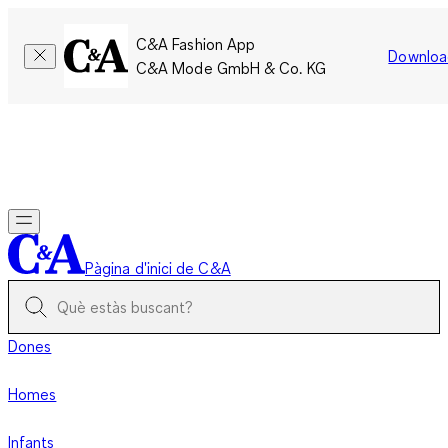
C&A Fashion App
Downloa
C&A Mode GmbH & Co. KG
Només per un temps limitat: Els membres acumulen el doble
de punts!
Inicia la sessió
Pàgina d'inici de C&A
Dones
Homes
Infants