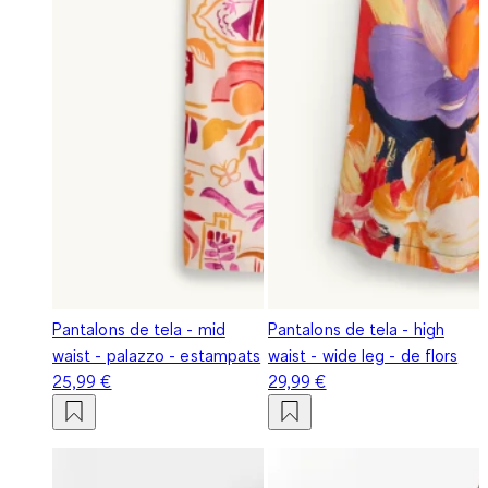
Pantalons de tela - mid
Pantalons de tela - high
waist - palazzo - estampats
waist - wide leg - de flors
25,99 €
29,99 €