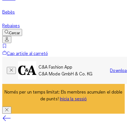
Bebès
Rebaixes
Cercar
Cap article al carretó
C&A Fashion App
Downloa
C&A Mode GmbH & Co. KG
Només per un temps limitat: Els membres acumulen el doble
de punts!
Inicia la sessió