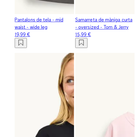
Pantalons de tela - mid
Samarreta de màniga curta
waist - wide leg
- oversized - Tom & Jerry
19,99 €
15,99 €