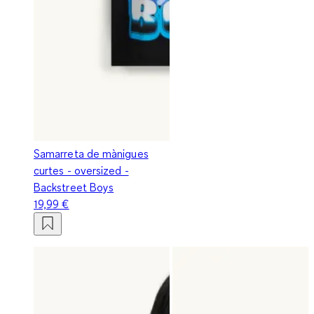
Samarreta de mànigues
curtes - oversized -
Backstreet Boys
19,99 €