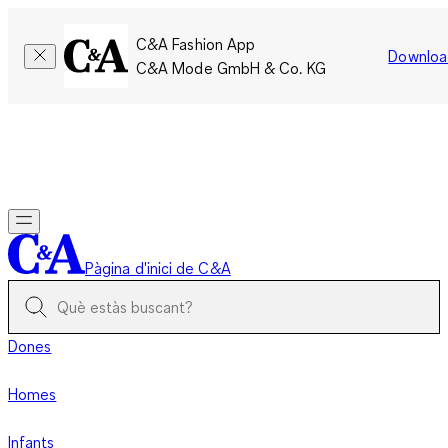
C&A Fashion App
Downloa
C&A Mode GmbH & Co. KG
Només per un temps limitat: Els membres acumulen el doble
de punts!
Inicia la sessió
Pàgina d'inici de C&A
Dones
Homes
Infants