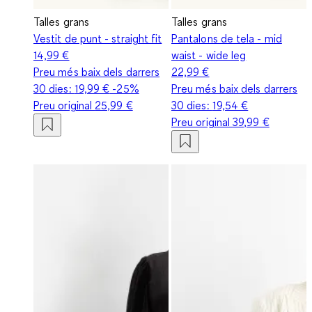
Talles grans
Talles grans
Vestit de punt - straight fit
Pantalons de tela - mid
14,99 €
waist - wide leg
Preu més baix dels darrers
22,99 €
30 dies:
19,99 €
-25%
Preu més baix dels darrers
Preu original
25,99 €
30 dies:
19,54 €
Preu original
39,99 €