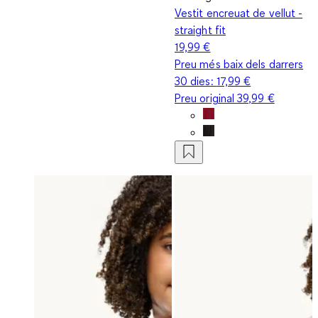
Vestit encreuat de vellut -
straight fit
19,99 €
Preu més baix dels darrers
30 dies:
17,99 €
Preu original
39,99 €