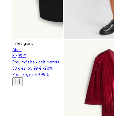
Talles grans
Abric
39,99 €
Preu més baix dels darrers
30 dies:
55,99 €
-28%
Preu original
69,99 €