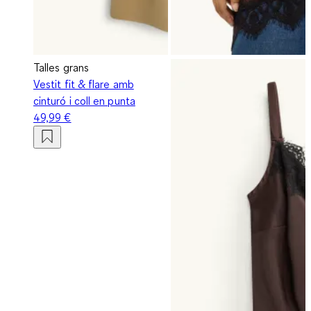
Talles grans
Vestit fit & flare amb
cinturó i coll en punta
49,99 €