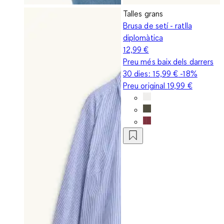
Talles grans
Brusa de setí - ratlla
diplomàtica
12,99 €
Preu més baix dels darrers
30 dies:
15,99 €
-18%
Preu original
19,99 €