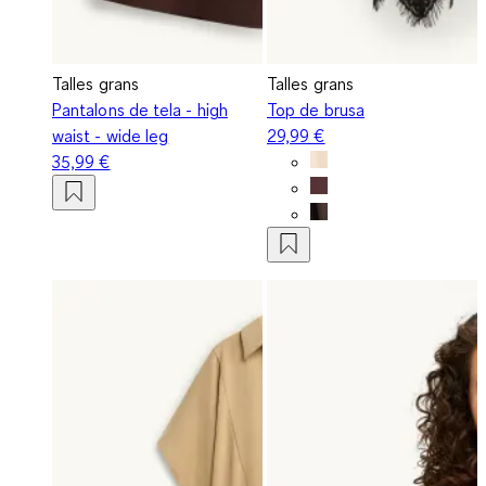
Talles grans
Talles grans
Pantalons de tela - high
Top de brusa
waist - wide leg
29,99 €
35,99 €