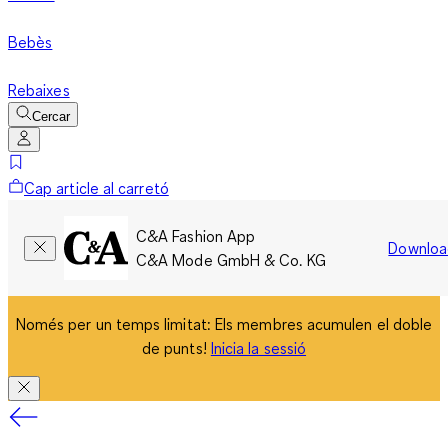
Bebès
Rebaixes
Cercar
Cap article al carretó
C&A Fashion App
Downloa
C&A Mode GmbH & Co. KG
Només per un temps limitat: Els membres acumulen el doble
de punts!
Inicia la sessió