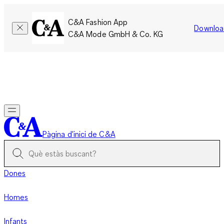
C&A Fashion App
Downloa
C&A Mode GmbH & Co. KG
Només per un temps limitat: Els membres acumulen el doble
de punts!
Inicia la sessió
Pàgina d'inici de C&A
Dones
Homes
Infants