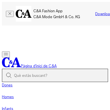
C&A Fashion App
Downloa
C&A Mode GmbH & Co. KG
Només per un temps limitat: Els membres acumulen el doble
de punts!
Inicia la sessió
Pàgina d'inici de C&A
Dones
Homes
Infants