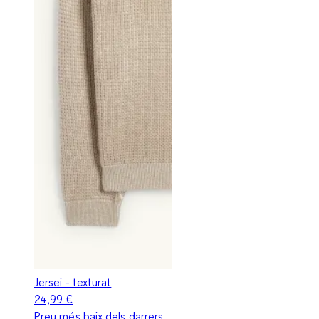
Jersei - texturat
24,99 €
Preu més baix dels darrers