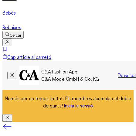
Bebès
Rebaixes
Cercar
Cap article al carretó
C&A Fashion App
Downloa
C&A Mode GmbH & Co. KG
Només per un temps limitat: Els membres acumulen el doble
de punts!
Inicia la sessió