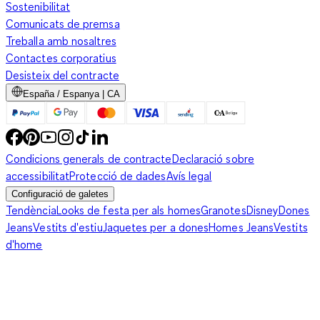
Sostenibilitat
Comunicats de premsa
Treballa amb nosaltres
Contactes corporatius
Desisteix del contracte
España / Espanya | CA
Condicions generals de contracte
Declaració sobre
accessibilitat
Protecció de dades
Avís legal
Configuració de galetes
Tendència
Looks de festa per als homes
Granotes
Disney
Dones
Jeans
Vestits d'estiu
Jaquetes per a dones
Homes Jeans
Vestits
d'home