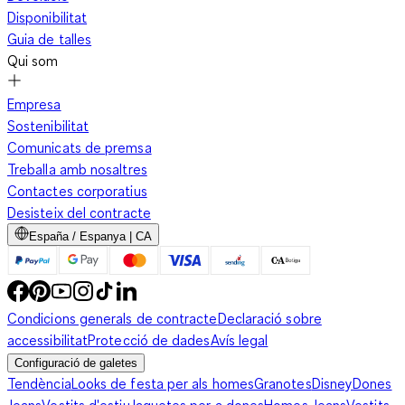
Disponibilitat
Guia de talles
Qui som
Empresa
Sostenibilitat
Comunicats de premsa
Treballa amb nosaltres
Contactes corporatius
Desisteix del contracte
España / Espanya | CA
Condicions generals de contracte
Declaració sobre
accessibilitat
Protecció de dades
Avís legal
Configuració de galetes
Tendència
Looks de festa per als homes
Granotes
Disney
Dones
Jeans
Vestits d'estiu
Jaquetes per a dones
Homes Jeans
Vestits