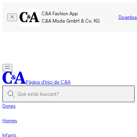
C&A Fashion App
Downloa
C&A Mode GmbH & Co. KG
Només per un temps limitat: Els membres acumulen el doble
de punts!
Inicia la sessió
Pàgina d'inici de C&A
Dones
Homes
Infants