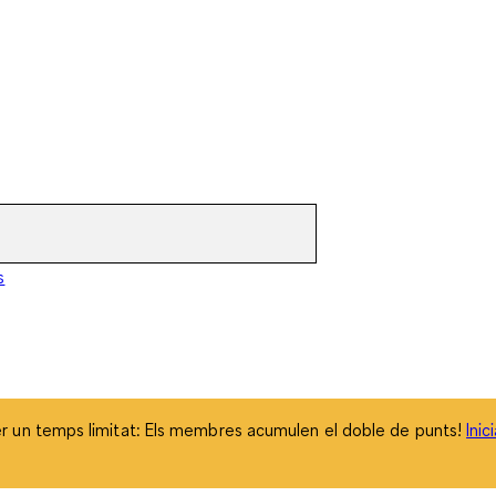
 un temps limitat: Els membres acumulen el doble de punts!
Inic
s
 un temps limitat: Els membres acumulen el doble de punts!
Inic