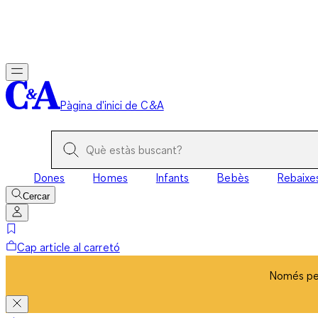
Només per
Pàgina d'inici de C&A
Dones
Homes
Infants
Bebès
Rebaixe
Cercar
Cap article al carretó
Només per