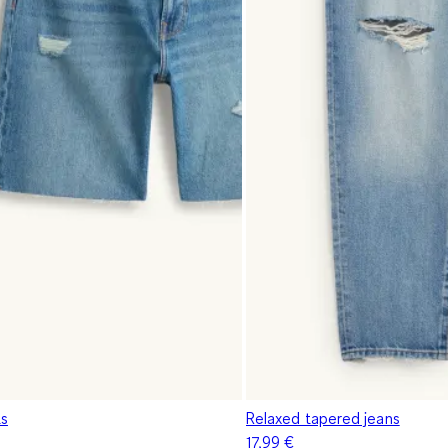
ts
Relaxed tapered jeans
17,99 €