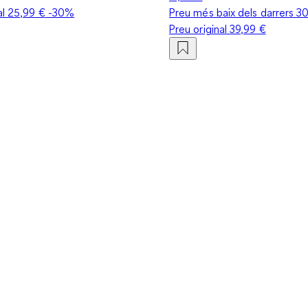
al
25,99 €
-30%
Preu més baix dels darrers 3
Preu original
39,99 €