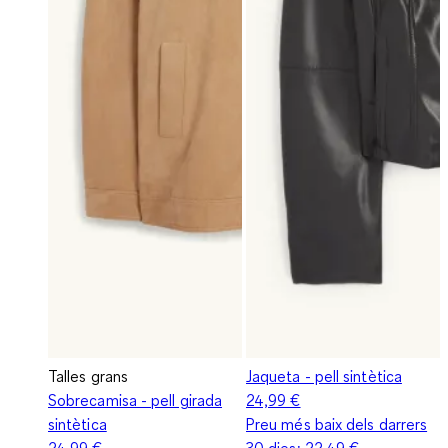
Talles grans
Jaqueta - pell sintètica
Sobrecamisa - pell girada
24,99 €
sintètica
Preu més baix dels darrers
24,99 €
30 dies:
22,49 €