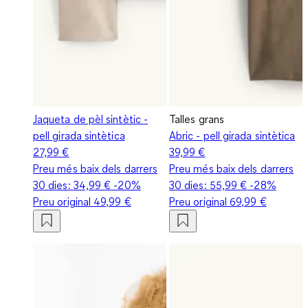
Jaqueta de pèl sintètic -
Talles grans
pell girada sintètica
Abric - pell girada sintètica
27,99 €
39,99 €
Preu més baix dels darrers
Preu més baix dels darrers
30 dies:
34,99 €
-20%
30 dies:
55,99 €
-28%
Preu original
49,99 €
Preu original
69,99 €