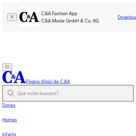
C&A Fashion App
Downloa
C&A Mode GmbH & Co. KG
Només per un temps limitat: Els membres acumulen el doble
de punts!
Inicia la sessió
Pàgina d'inici de C&A
Dones
Homes
Infants