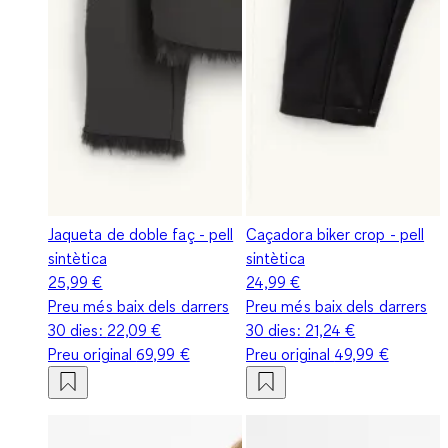
Jaqueta de doble faç - pell
Caçadora biker crop - pell
sintètica
sintètica
25,99 €
24,99 €
Preu més baix dels darrers
Preu més baix dels darrers
30 dies:
22,09 €
30 dies:
21,24 €
Preu original
69,99 €
Preu original
49,99 €