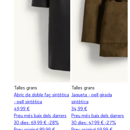
Talles grans
Talles grans
Abric de doble faç sintètica
Jaqueta - pell girada
- pell sintètica
sintètica
49,99 €
34,99 €
Preu més baix dels darrers
Preu més baix dels darrers
30 dies:
69,99 €
-28%
30 dies:
47,99 €
-27%
Preu original
89,99 €
Preu original
59,99 €