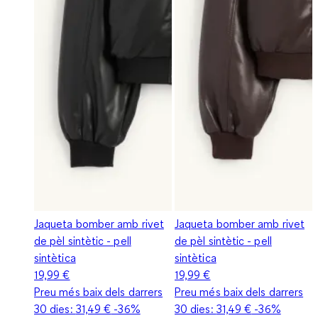
Jaqueta bomber amb rivet
Jaqueta bomber amb rivet
de pèl sintètic - pell
de pèl sintètic - pell
sintètica
sintètica
19,99 €
19,99 €
Preu més baix dels darrers
Preu més baix dels darrers
30 dies:
31,49 €
-36%
30 dies:
31,49 €
-36%