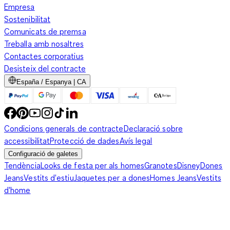
Empresa
Sostenibilitat
Comunicats de premsa
Treballa amb nosaltres
Contactes corporatius
Desisteix del contracte
España / Espanya | CA
Condicions generals de contracte
Declaració sobre
accessibilitat
Protecció de dades
Avís legal
Configuració de galetes
Tendència
Looks de festa per als homes
Granotes
Disney
Dones
Jeans
Vestits d'estiu
Jaquetes per a dones
Homes Jeans
Vestits
d'home