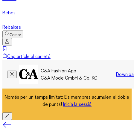
Bebès
Rebaixes
Cercar
Cap article al carretó
C&A Fashion App
Downloa
C&A Mode GmbH & Co. KG
Només per un temps limitat: Els membres acumulen el doble
de punts!
Inicia la sessió